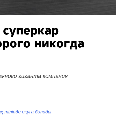
 суперкар
рого никогда
жного гиганта компания
қ тілінде оқуға болады