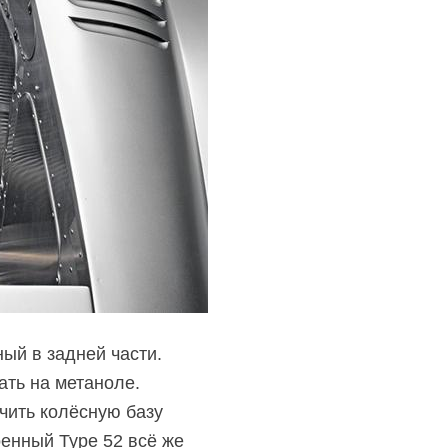
ый в задней части.
ать на метаноле.
ичить колёсную базу
оенный Type 52 всё же