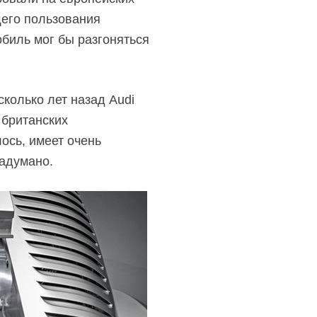
щего пользования
биль мог бы разгоняться
колько лет назад Audi
 британских
лось, имеет очень
задумано.