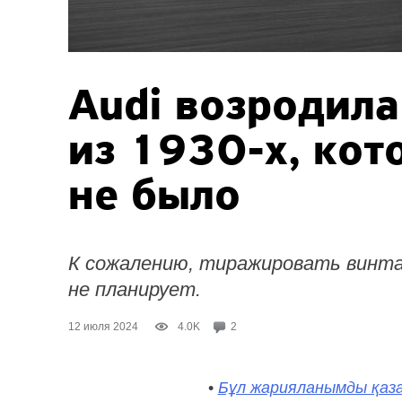
Audi возродила
из
1930-х,
кото
не было
К сожалению, тиражировать винта
не планирует.
12 июля 2024
4.0K
2
•
Бұл жарияланымды қаза