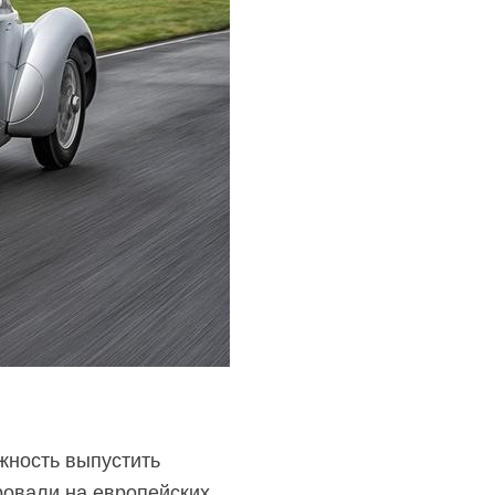
жность выпустить
ровали на европейских