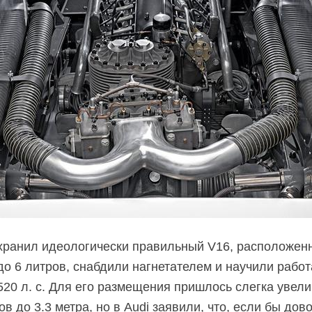
ранил идеологически правильный V16, расположенн
до 6 литров, снабдили нагнетателем и научили работ
520 л. с. Для его размещения пришлось слегка увел
в до 3.3 метра, но в Audi заявили, что, если бы дов