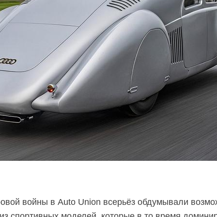
овой войны в Auto Union всерьёз обдумывали возмо
з спортивных моделей, которые в то время домини