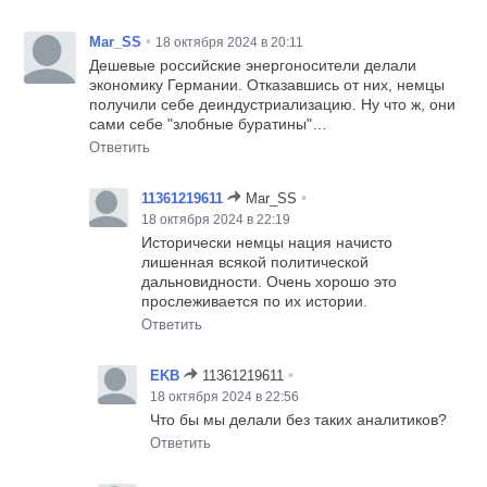
•
Mar_SS
18 октября 2024 в 20:11
Дешевые российские энергоносители делали
экономику Германии. Отказавшись от них, немцы
получили себе деиндустриализацию. Ну что ж, они
сами себе "злобные буратины"…
Ответить
•
11361219611
Mar_SS
18 октября 2024 в 22:19
Исторически немцы нация начисто
лишенная всякой политической
дальновидности. Очень хорошо это
прослеживается по их истории.
Ответить
•
EKB
11361219611
18 октября 2024 в 22:56
Что бы мы делали без таких аналитиков?
Ответить