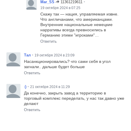
•
Mar_SS
11361219611
19 октября 2024 в 07:25
Скажу так — нация, управляемая извне.
Что англичанами, что американцами.
Внутренние национальные немецкие
нарративы всегда превносились в
Германию этими "игроками"…
Ответить
•
Тал
19 октября 2024 в 23:09
Насанкционировались? что сами себя в угол
загнали.. дальше будет больше
Ответить
•
:)
21 октября 2024 в 11:29
Да конечно, закрыть завод а территорию в
торговый комплекс переделать, у нас так давно уже
делают
Ответить