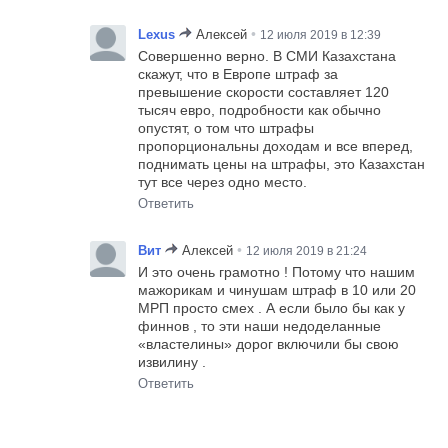
•
Lexus
Алексей
12 июля 2019 в 12:39
Совершенно верно. В СМИ Казахстана
скажут, что в Европе штраф за
превышение скорости составляет 120
тысяч евро, подробности как обычно
опустят, о том что штрафы
пропорциональны доходам и все вперед,
поднимать цены на штрафы, это Казахстан
тут все через одно место.
Ответить
•
Вит
Алексей
12 июля 2019 в 21:24
И это очень грамотно ! Потому что нашим
мажорикам и чинушам штраф в 10 или 20
МРП просто смех . А если было бы как у
финнов , то эти наши недоделанные
«властелины» дорог включили бы свою
извилину .
Ответить