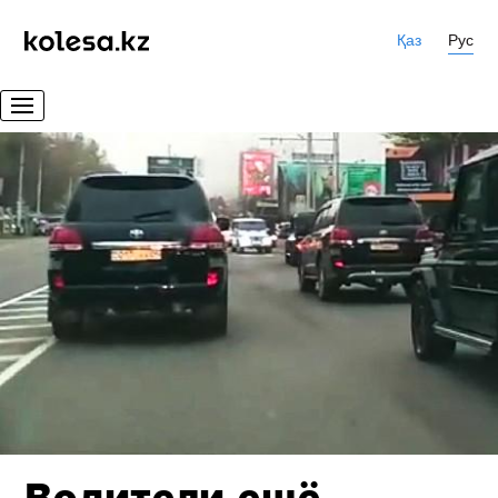
Қаз
Рус