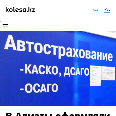
Қаз
Рус