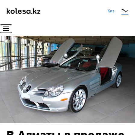
Қаз
Рус