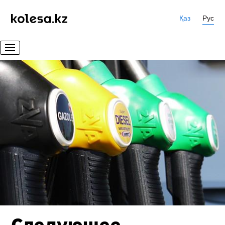
Қаз
Рус