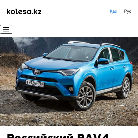
Қаз
Рус