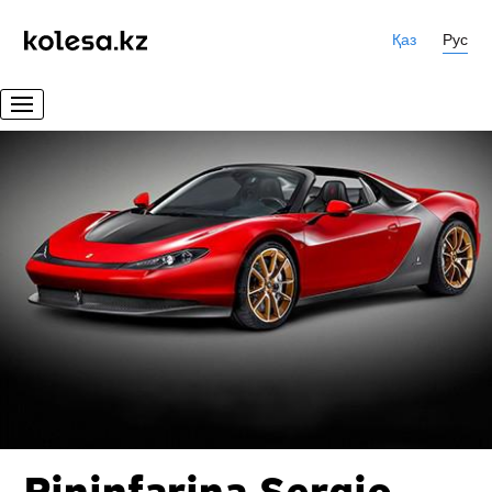
Қаз
Рус