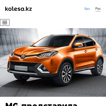
Қаз
Рус