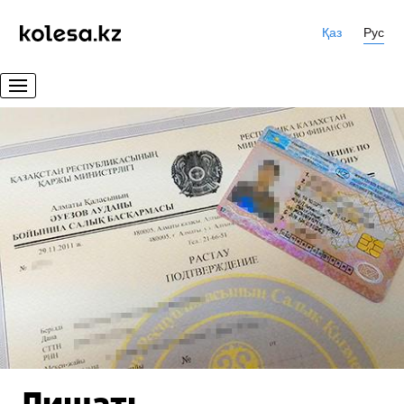
Қаз
Рус