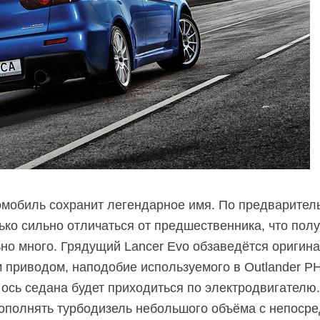
томобиль сохранит легендарное имя. По предварите
ько сильно отличаться от предшественника, что полу
но много. Грядущий Lancer Evo обзаведётся оригин
приводом, наподобие используемого в Outlander PH
 ось седана будет приходиться по электродвигателю.
пополнять турбодизель небольшого объёма с непоср