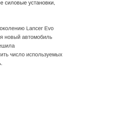
ые силовые установки,
околению Lancer Evo
ся новый автомобиль
решила
тить число используемых
.