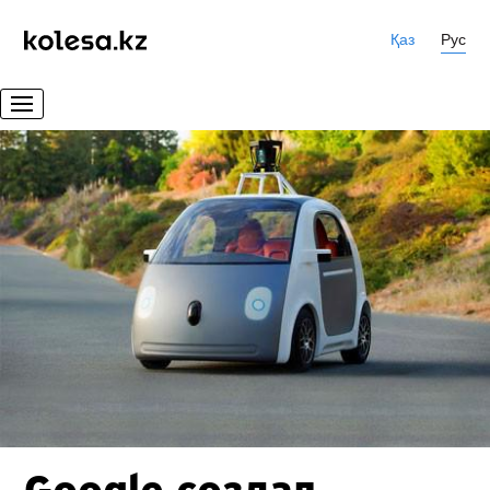
Қаз
Рус