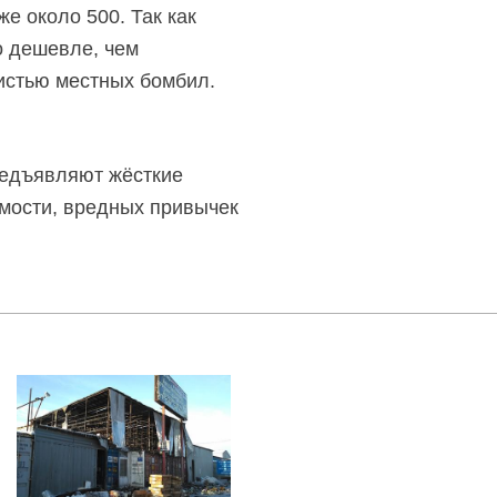
е около 500. Так как
о дешевле, чем
вистью местных бомбил.
предъявляют жёсткие
имости, вредных привычек