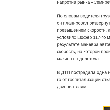
напротив рынка «Семире
По словам водителя грузо
он планировал развернут
превышением скорости, а
условиях шофёр 117-го м
результате манёвра автоб
скорость, на которой пр
махина не долетела.
В ДТП пострадала одна и
го от госпитализации от
дознавателям.