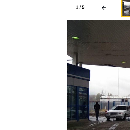
1
/
5