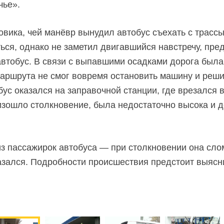
чье».
вика, чей манёвр вынудил автобус съехать с трассы
ься, однако не заметил двигавшийся навстречу, пре
втобус. В связи с выпавшими осадками дорога была 
аршрута не смог вовремя остановить машину и решил
ус оказался на заправочной станции, где врезался в
оизошло столкновение, была недостаточно высока и 
з пассажирок автобуса — при столкновении она слом
казался. Подробности происшествия предстоит выяс