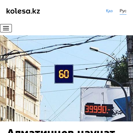
Қаз
Рус