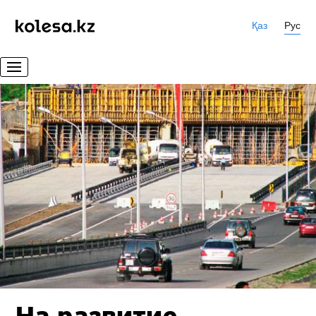
Қаз
Рус