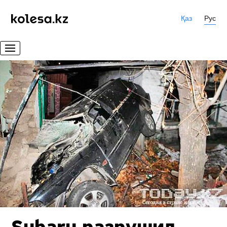
Қаз
Рус