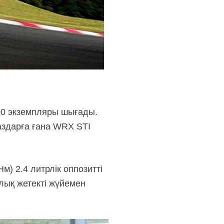
600 экземпляры шығады.
аздарға ғана WRX STI
м) 2.4 литрлік оппозитті
лық жетекті жүйемен