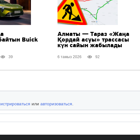
да
Алматы — Тараз «Жаңа
байтын Buick
Қордай асуы» трассасы
күн сайын жабылады
39
6 тамыз 2026
92
гистрироваться
или
авторизоваться
.