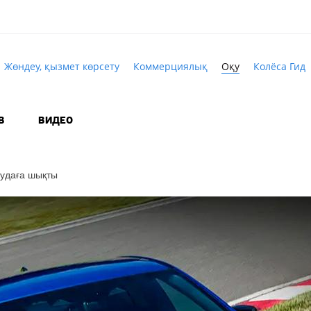
Жөндеу, қызмет көрсету
Коммерциялық
Оқу
Колёса Гид
В
ВИДЕО
удаға шықты