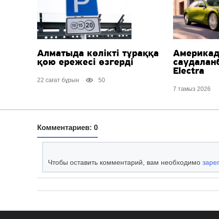
Алматыда көлікті тұраққа
Америка
қою ережесі өзгерді
саудалан
Electra
22 сағат бұрын
50
7 тамыз 2026
Комментариев: 0
Чтобы оставить комментарий, вам необходимо
заре