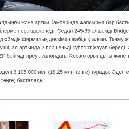
 алдыңғы және артқы бамперінде жапсырма бар баст
лермен ерекшеленеді. Седан 245/35 өлшемді Bridge
дюймдік фирмалық дискімен жабдықталған. Тежеу ж
іші, ал артында 2 поршеньді суппорт жауап береді. 
ZF бейімді тіреуі, салондағы Recaro орындығы және т.
делі 6 105 000 иен (18.25 млн теңге) тұрады. Әдетте
 теңге) басталады.