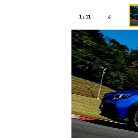
1
/
11