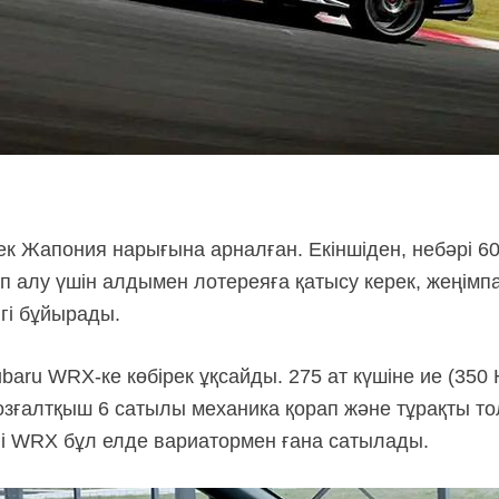
тек Жапония нарығына арналған. Екіншіден, небәрі 
п алу үшін алдымен лотереяға қатысу керек, жеңімп
ігі бұйырады.
aru WRX-ке көбірек ұқсайды. 275 ат күшіне ие (350 Н
озғалтқыш 6 сатылы механика қорап және тұрақты то
егі WRX бұл елде вариатормен ғана сатылады.