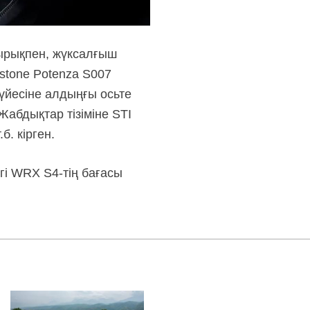
ырықпен, жүксалғыш
stone Potenza S007
үйесіне алдыңғы осьте
Жабдықтар тізіміне STI
б. кірген.
гі WRX S4-тің бағасы