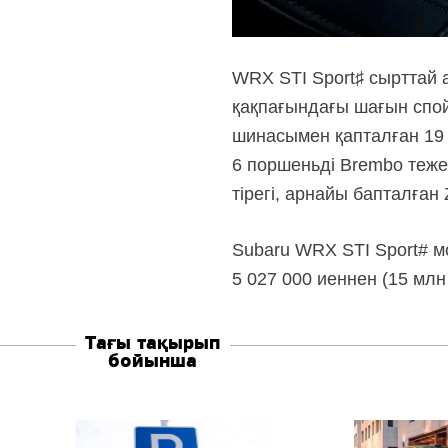
WRX STI Sport♯ сырттай
қақпағындағы шағын спой
шинасымен қапталған 19 
6 поршеньді Brembo тежеу
тірегі, арнайы бапталған 
Subaru WRX STI Sport# мо
5 027 000 иеннен (15 млн
Тағы тақырып
бойынша