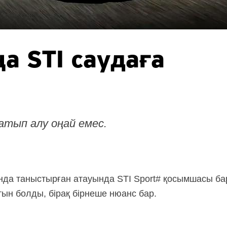
а STI саудаға
атып алу оңай емес.
нда таныстырған атауында STI Sport# қосымшасы б
тын болды, бірақ бірнеше нюанс бар.