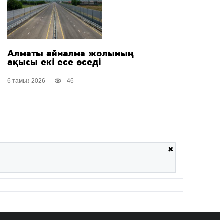
Алматы айналма жолының
ақысы екі есе өседі
6 тамыз 2026
46
✖