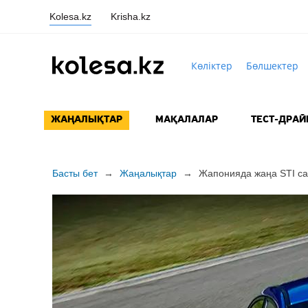
Kolesa.kz
Krisha.kz
Көліктер
Бөлшектер
ЖАҢАЛЫҚТАР
МАҚАЛАЛАР
ТЕСТ-ДРАЙ
Басты бет
→
Жаңалықтар
→
Жапонияда жаңа STI са