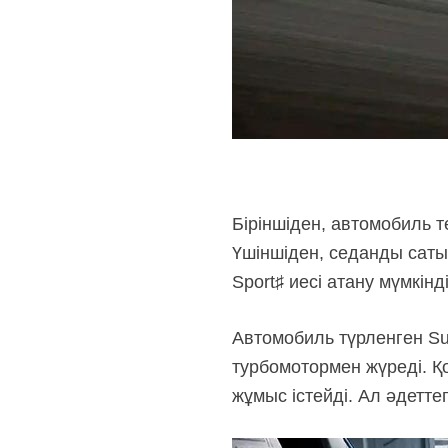
Біріншіден, автомобиль 
Үшіншіден, седанды саты
Sport♯ иесі атану мүмкінд
Автомобиль түрленген Sub
турбомотормен жүреді. Қ
жұмыс істейді. Ал әдетт