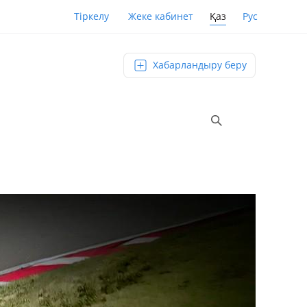
Қаз
Рус
Тіркелу
Жеке кабинет
Хабарландыру беру