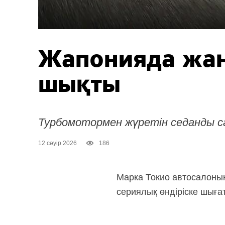
Жапонияда жаң
шықты
Турбомотормен жүретін седанды с
12 сәуір 2026
186
Марка Токио автосалоны
сериялық өндіріске шыға