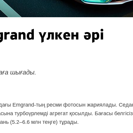
rand үлкен әрі
аға шығады.
ндағы
Emgrand-тың
ресми фотосын жариялады. Седанны
асына турбоүрлемді агрегат қосылды. Бағасы белгісіз,
нь (5.2–6.6 млн теңге) тұрады.