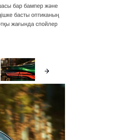
мшасы бар бампер және
ңішке басты оптиканың
Артқы жағында спойлер