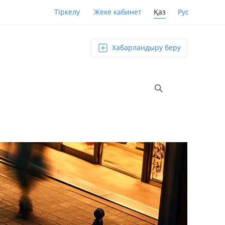
Қаз
Рус
Тіркелу
Жеке кабинет
Хабарландыру беру