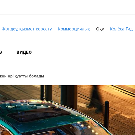
Жөндеу, қызмет көрсету
Коммерциялық
Оқу
Колёса Гид
В
ВИДЕО
кен әрі қуатты болады