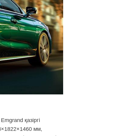
Emgrand қазіргі
8×1822×1460 мм,