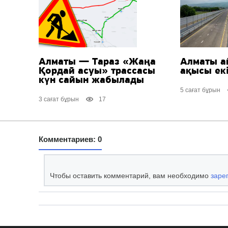
Алматы — Тараз «Жаңа
Алматы а
Қордай асуы» трассасы
ақысы екі
күн сайын жабылады
5 сағат бұрын
3 сағат бұрын
17
Комментариев: 0
Чтобы оставить комментарий, вам необходимо
заре