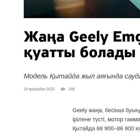
Жаңа Geely Emg
қуатты болады
Модель Қытайда жыл аяғында сауд
16 қыркүйек 2025
188
Geely жаңа, бесінші буы
ірілене түсті, мотор гамм
Қытайда 68 900–86 900 юа