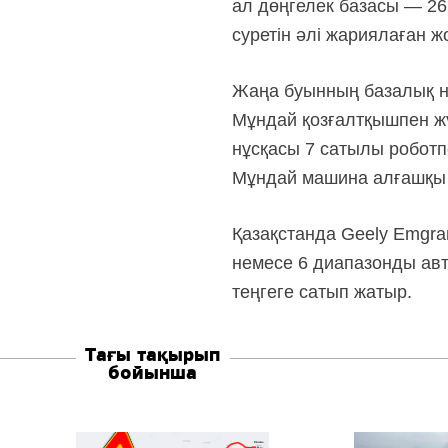
ал дөңгелек базасы — 26
суретін әлі жариялаған ж
Жаңа буынның базалық нұ
Мұндай қозғалтқышпен ж
нұсқасы 7 сатылы роботпе
Мұндай машина алғашқы ж
Қазақстанда Geely Emgran
немесе 6 диапазонды авт
теңгеге сатып жатыр.
Тағы тақырып
бойынша