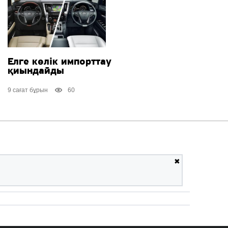
Елге көлік импорттау
қиындайды
9 сағат бұрын
60
✖