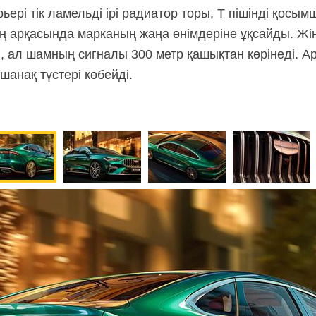
ьері тік ламельді ірі радиатор торы, Т пішінді қосы
 арқасында марканың жаңа өнімдеріне ұқсайды. Жі
і, ал шамның сигналы 300 метр қашықтан көрінеді. 
 шанақ түстері көбейді.