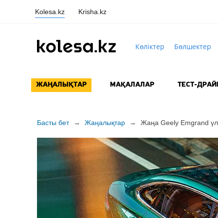
Kolesa.kz
Krisha.kz
Көліктер
Бөлшектер
ЖАҢАЛЫҚТАР
МАҚАЛАЛАР
ТЕСТ-ДРАЙ
Басты бет
→
Жаңалықтар
→
Жаңа Geely Emgrand үл