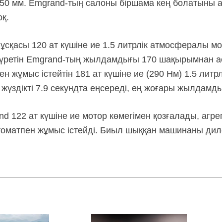
50 мм. Emgrand-тың салоны біршама кең болатыны а
оқ.
сқасы 120 ат күшіне ие 1.5 литрлік атмосфералы мо
үретін Emgrand-тың жылдамдығы 170 шақырымнан а
н жұмыс істейтін 181 ат күшіне ие (290 Нм) 1.5 литр
үздікті 7.9 секундта еңсереді, ең жоғары жылдамды
d 122 ат күшіне ие мотор көмегімен қозғалады, агре
оматпен жұмыс істейді. Биыл шыққан машинаны дил