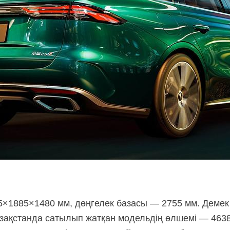
1885×1480 мм, дөңгелек базасы — 2755 мм. Демек 
азақстанда сатылып жатқан модельдің өлшемі — 463