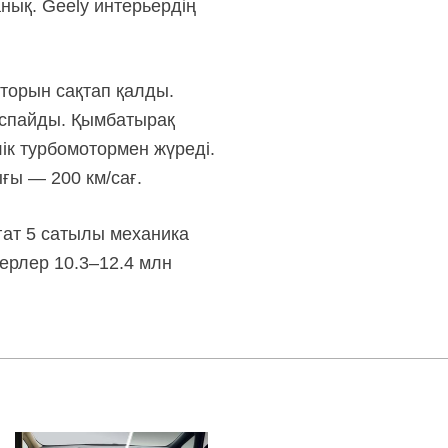
нық. Geely интерьердің
торын сақтап қалды.
спайды. Қымбатырақ
лік турбомотормен жүреді.
ғы — 200 км/сағ.
гат 5 сатылы механика
ерлер 10.3–12.4 млн