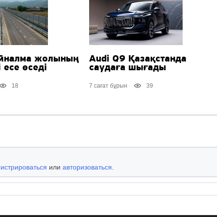
йналма жолының
Audi Q9 Қазақстанда
 есе өседі
саудаға шығады
18
7 сағат бұрын
39
гистрироваться
или
авторизоваться
.