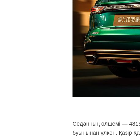
Седанның өлшемі — 4815×
буынынан үлкен. Қазір Қ