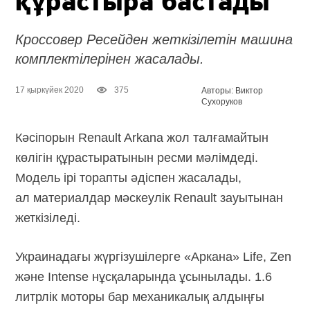
құрастыра бастады
Кроссовер Ресейден жеткізілетін машина
комплектілерінен жасалады.
17 қыркүйек 2020
375
Авторы: Виктор
Сухоруков
Кәсіпорын Renault Arkana жол талғамайтын
көлігін құрастыратынын ресми мәлімдеді.
Модель ірі торапты әдіспен жасалады,
ал материалдар мәскеулік Renault зауытынан
жеткізіледі.
Украинадағы жүргізушілерге «Аркана» Life, Zen
және Intense нұсқаларында ұсынылады. 1.6
литрлік моторы бар механикалық алдыңғы