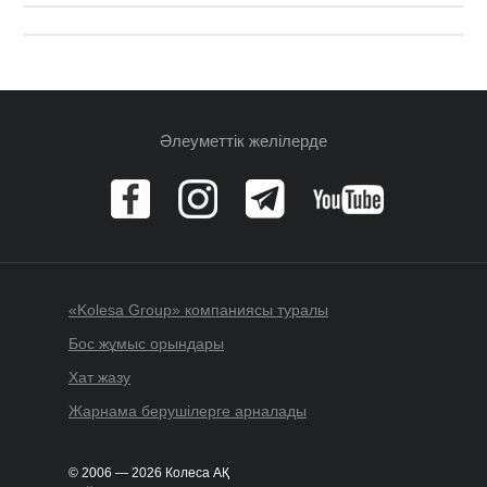
Әлеуметтік желілерде
«Kolesa Group» компаниясы туралы
Бос жұмыс орындары
Хат жазу
Жарнама берушілерге арналады
© 2006 — 2026 Колеса АҚ