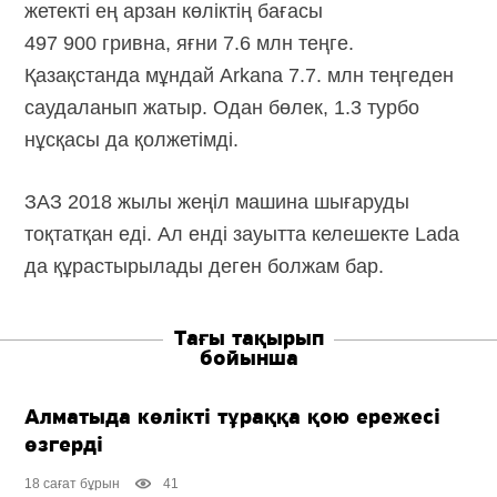
жетекті ең арзан көліктің бағасы
497 900 гривна, яғни 7.6 млн теңге.
Қазақстанда мұндай Arkana 7.7. млн теңгеден
саудаланып жатыр. Одан бөлек, 1.3 турбо
нұсқасы да қолжетімді.
ЗАЗ 2018 жылы жеңіл машина шығаруды
тоқтатқан еді. Ал енді зауытта келешекте Lada
да құрастырылады деген болжам бар.
Тағы тақырып
бойынша
Алматыда көлікті тұраққа қою ережесі
өзгерді
18 сағат бұрын
41