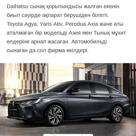
Daihatsu сынақ қорытындысы жалған екенін
биыл сәуірде ақпарат берушіден біліпті.
Toyota Agya, Yaris Ativ, Perodua Axia және аты
аталмаған бір модельді Азия мен Тынық мұхит
елдеріне арнап жасаған. Автомобильді
сынаған да сол фирма өкілдері.