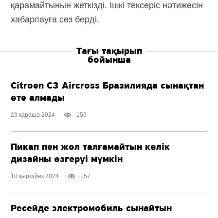
қарамайтынын жеткізді. Ішкі тексеріс нәтижесін
хабарлауға сөз берді.
Тағы тақырып
бойынша
Citroen C3 Aircross Бразилияда сынақтан
өте алмады
23 қараша 2024
159
Пикап пен жол талғамайтын көлік
дизайны өзгеруі мүмкін
10 қыркүйек 2024
157
Ресейде электромобиль сынайтын