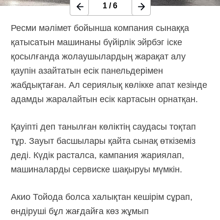
1
/
6
Ресми мәлімет бойынша компания сынаққа
қатысатын машинаны бүйірлік эйрбэг іске
қосылғанда жолаушылардың жарақат алу
қаупін азайтатын есік панельдерімен
жабдықтаған. Ал сериялық көлікке апат кезінде
адамды жаралайтын есік картасын орнатқан.
Қауіпті деп танылған көліктің саудасы тоқтап
тұр. Зауыт басшылары қайта сынақ өткіземіз
деді. Күдік расталса, кампания жариялап,
машиналарды сервиске шақыруы мүмкін.
Акио Тойода болса халықтан кешірім сұрап,
өндіруші бұл жағдайға көз жұмып