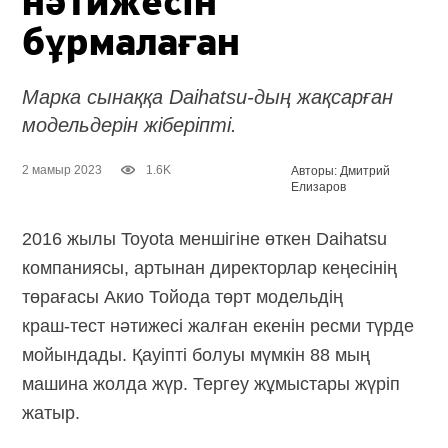
нәтижесін
бұрмалаған
Марка сынаққа Daihatsu-дың жақсарған
модельдерін жіберіпті.
2 мамыр 2023
1.6K
Авторы: Дмитрий
Елизаров
2016 жылы Toyota меншігіне өткен Daihatsu
компаниясы, артынан директорлар кеңесінің
төрағасы Акио Тойода төрт модельдің
краш-тест
нәтижесі жалған екенін ресми түрде
мойындады. Қауіпті болуы мүмкін 88 мың
машина жолда жүр. Тергеу жұмыстары жүріп
жатыр.