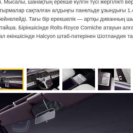
 Мысалы, шанақтың ерекше күлгін түсі жергілікті вере
атырмалар сақталған алдыңғы панельде ұзындығы 1.4
бейнелейді. Тағы бір ерекшелік — артқы диванның 
қтайша. Біріншісінде
Rolls-Royce
Corniche атауын алғ
ал екіншісінде Halcyon
штаб-пәтерінен
Шотландия тау