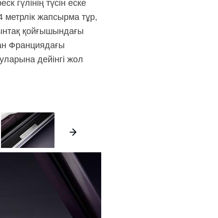
ск гүлінің түсін еске
 метрлік жапсырма тұр,
шынтақ қойғышындағы
ан Франциядағы
ларына дейінгі жол