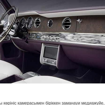
ы көрініс камерасымен біріккен заманауи медиажүйе