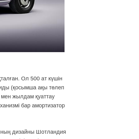
талған. Ол 500 ат күшін
тиды (қосымша ақы төлеп
 мен жылдам қуаттау
еханизмі бар амортизатор
 Оның дизайны Шотландия