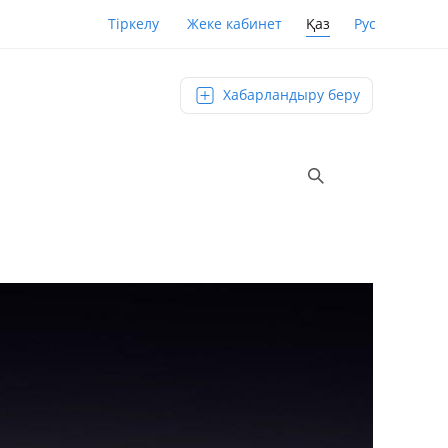
Қаз
Рус
Тіркелу
Жеке кабинет
Хабарландыру беру