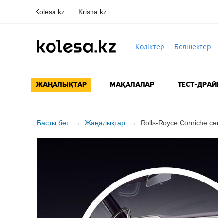
Kolesa.kz
Krisha.kz
Көліктер
Бөлшектер
ЖАҢАЛЫҚТАР
МАҚАЛАЛАР
ТЕСТ-ДРАЙ
Басты бет
→
Жаңалықтар
→
Rolls-Royce Corniche с