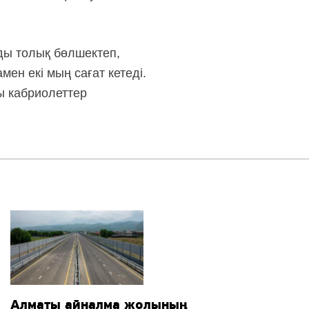
ды толық бөлшектеп,
ен екі мың сағат кетеді.
ы кабриолеттер
Алматы айналма жолының