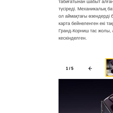
табиғатынан шабыт алған.
түсіреді. Механикалық б
ол аймақтағы өзендерді 
карта бейнеленген екі та
Гранд-Корниш
тас жолы, 
кескінделген.
1
/
5