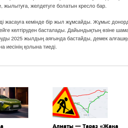
е, жылытуға, желдетуге болатын кресло бар.
ді жасауға кемінде бір жыл жұмсайды. Жұмыс донор
ейге келтіруден басталады. Дайындықтың өзіне шамам
руды 2025 жылдың аяғында бастайды, демек алғашқ
а иесінің қолына тиеді.
да
Алматы — Тараз «Жаңа