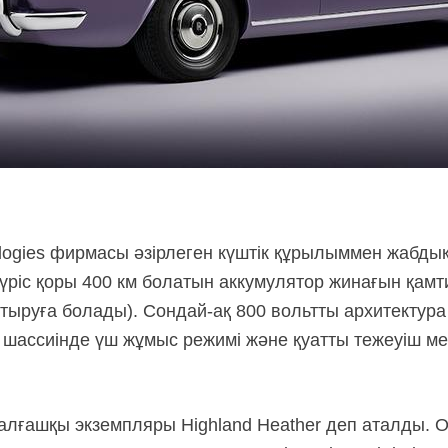
logies фирмасы әзірлеген күштік құрылыммен жабдық
жүріс қоры 400 км болатын аккумулятор жинағын қам
тыруға болады).
Сондай-ақ
800 вольтты архитектура
т шассиінде үш жұмыс режимі және қуатты тежеуіш м
алғашқы экземпляры Highland Heather деп аталды.