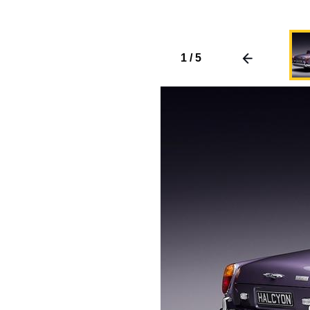
1
/
5