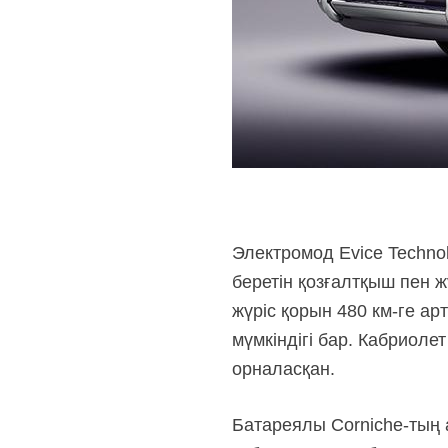
Электромод Evice Techno
беретін қозғалтқыш пен 
жүріс қорын
480 км-ге
арт
мүмкіндігі бар. Кабриоле
орналасқан.
Батареялы
Corniche-тың