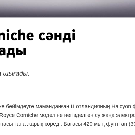
niche сәнді
лады
а шығады.
кке бейімдеуге маманданған Шотландияның Halcyon
-Royce
Corniche моделіне негізделген су жаңа электро
анасы ғана жарық көреді. Бағасы 420 мың фунттан (3