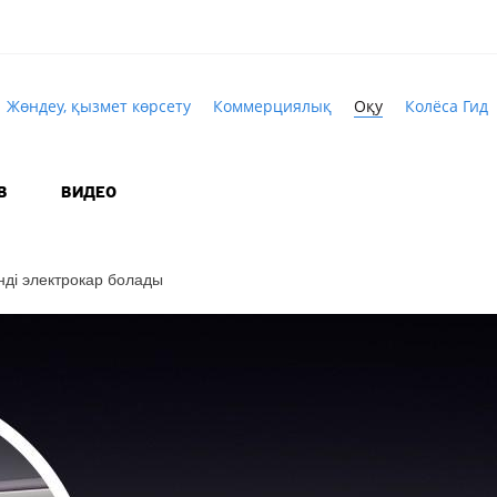
Жөндеу, қызмет көрсету
Коммерциялық
Оқу
Колёса Гид
В
ВИДЕО
әнді электрокар болады