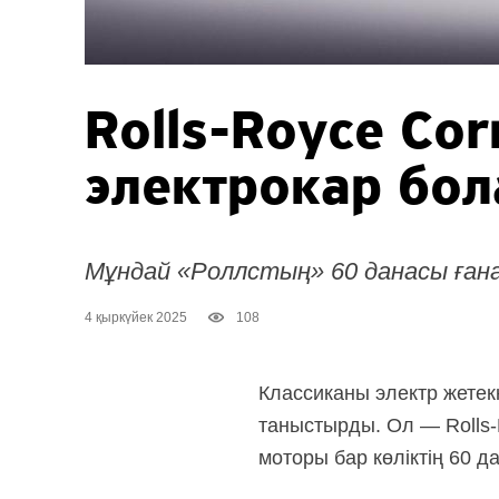
Rolls-Royce Cor
электрокар бо
Мұндай «Роллстың» 60 данасы ған
4 қыркүйек 2025
108
Классиканы электр жете
таныстырды. Ол —
Rolls
моторы бар көліктің 60 д