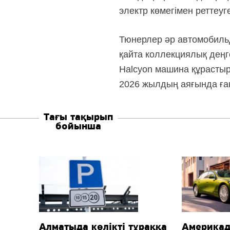
электр көмегімен реттеуг
Тюнерлер әр автомобиль
қайта коллекциялық деңг
Halcyon машина құрасты
2026 жылдың аяғында ған
Тағы тақырып
бойынша
Алматыда көлікті тұраққа
Америка