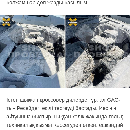
болжам бар деп жазды басылым.
Істен шыққан кроссовер дилерде тұр, ал GAC-
тың Ресейдегі өкілі тергеуді бастады. Иесінің
айтуынша былтыр шыққан көлік жақында толық
техникалық қызмет көрсетуден өткен, ешқандай