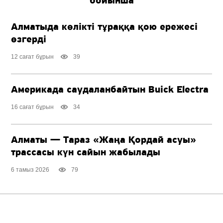
бойынша
Алматыда көлікті тұраққа қою ережесі
өзгерді
12 сағат бұрын
39
Америкада саудаланбайтын Buick Electra
16 сағат бұрын
34
Алматы — Тараз «Жаңа Қордай асуы»
трассасы күн сайын жабылады
6 тамыз 2026
79