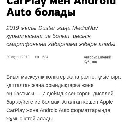
CarPlay мен Android
Auto болады
2019 жылы Duster жаңа MediaNav
құрылғысына ие болып, иесінің
смартфонына хабарлама жібере алады.
20 ақпан 2019
684
Авторы: Евгений
Кубеков
Биыл мәскеулік көліктер жаңа рөлге, қиыстыра
қапталған жаңа орындықтарға және
ең бастысы — 7 дюймдік сенсорлы дисплейі
бар жүйеге ие болмақ. Аталған кешен Apple
CarPlay және Android Auto форматтарында
жұмыс істей алады.