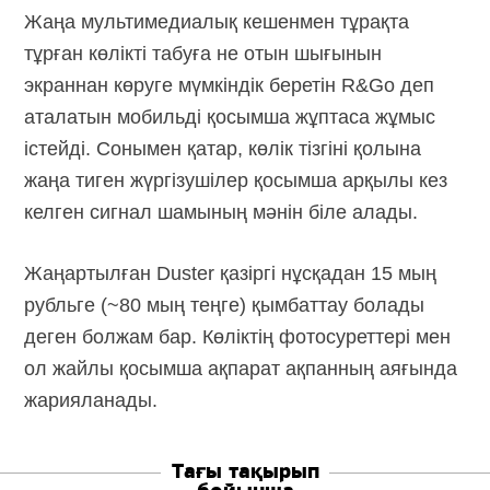
Жаңа мультимедиалық кешенмен тұрақта
тұрған көлікті табуға не отын шығынын
экраннан көруге мүмкіндік беретін R&Go деп
аталатын мобильді қосымша жұптаса жұмыс
істейді. Сонымен қатар, көлік тізгіні қолына
жаңа тиген жүргізушілер қосымша арқылы кез
келген сигнал шамының мәнін біле алады.
Жаңартылған Duster қазіргі нұсқадан 15 мың
рубльге (~80 мың теңге) қымбаттау болады
деген болжам бар. Көліктің фотосуреттері мен
ол жайлы қосымша ақпарат ақпанның аяғында
жарияланады.
Тағы тақырып