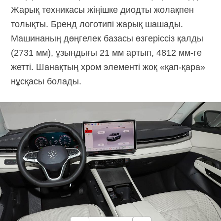
Жарық техникасы жіңішке диодты жолақпен
толықты. Бренд логотипі жарық шашады.
Машинаның дөңгелек базасы өзгеріссіз қалды
(2731 мм), ұзындығы 21 мм артып,
4812 мм-ге
жетті. Шанақтың хром элементі жоқ «қап-қара»
нұсқасы болады.