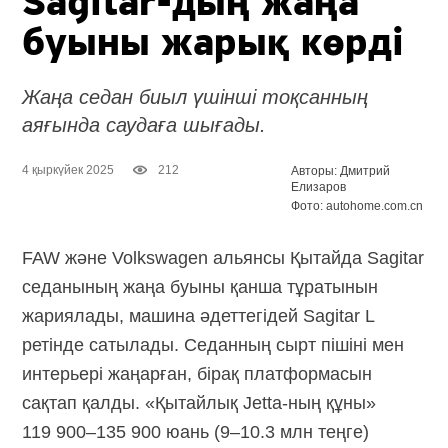
Sagitar-дың
жаңа
буыны жарық көрді
Жаңа седан биыл үшінші тоқсанның
аяғында саудаға шығады.
4 қыркүйек 2025
212
Авторы: Дмитрий
Елизаров
Фото: autohome.com.cn
FAW және Volkswagen альянсы Қытайда Sagitar
седанының жаңа буыны қанша тұратынын
жариялады, машина әдеттегідей Sagitar L
ретінде сатылады. Седанның сырт пішіні мен
интерьері жаңарған, бірақ платформасын
сақтап қалды. «Қытайлық
Jetta-ның
құны»
119 900–135 900 юань (9–10.3 млн теңге)