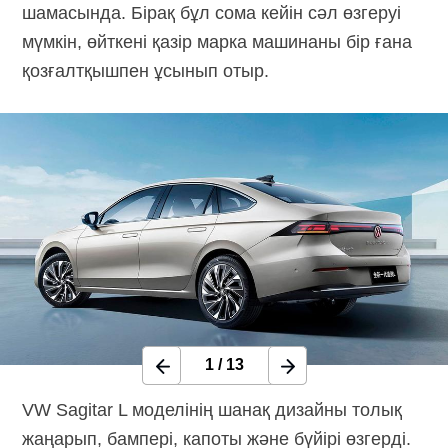
шамасында. Бірақ бұл сома кейін сәл өзгеруі
мүмкін, өйткені қазір марка машинаны бір ғана
қозғалтқышпен ұсынып отыр.
1
/
13
VW Sagitar L моделінің шанақ дизайны толық
жаңарып, бампері, капоты және бүйірі өзгерді.