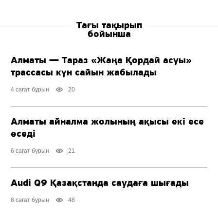
Тағы тақырып
бойынша
Алматы — Тараз «Жаңа Қордай асуы»
трассасы күн сайын жабылады
4 сағат бұрын
20
Алматы айналма жолының ақысы екі есе
өседі
6 сағат бұрын
21
Audi Q9 Қазақстанда саудаға шығады
8 сағат бұрын
48