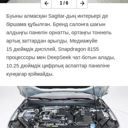
1
/
6
Буыны алмасқан
Sagitar-дың
интерьері де
біршама құбылған. Бренд салонға шағын
алдыңғы панелін орнатты, ортаңғы тоннель
артық заттардан арылды. Медиажүйе
15 дюймдік дисплей, Snapdragon 8155
процессоры мен DeepSeek
чат-ботын
алады,
10.25 дюймдік цифрлық аспаптар панеліне
күнқағар қоймайды.