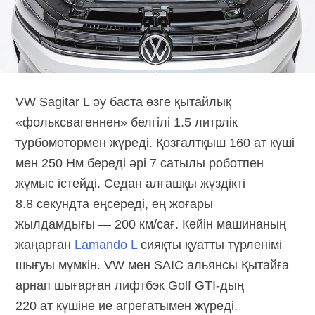
VW Sagitar L әу баста өзге қытайлық
«фольксвагеннен» белгілі 1.5 литрлік
турбомотормен жүреді. Қозғалтқыш 160 ат күші
мен 250 Нм береді әрі 7 сатылы роботпен
жұмыс істейді. Седан алғашқы жүздікті
8.8 секундта еңсереді, ең жоғары
жылдамдығы — 200 км/сағ. Кейін машинаның
жаңарған
Lamando L
сияқты қуатты түрленімі
шығуы мүмкін. VW мен SAIC альянсы Қытайға
арнап шығарған лифтбэк
Golf GTI-дың
220 ат күшіне ие агрегатымен жүреді.