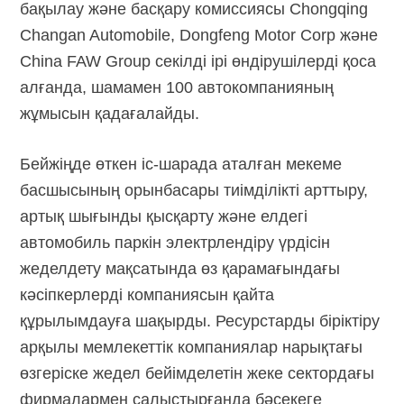
бақылау және басқару комиссиясы Chongqing
Changan Automobile, Dongfeng Motor Corp және
China FAW Group секілді ірі өндірушілерді қоса
алғанда, шамамен 100 автокомпанияның
жұмысын қадағалайды.
Бейжіңде өткен
іс-шарада
аталған мекеме
басшысының орынбасары тиімділікті арттыру,
артық шығынды қысқарту және елдегі
автомобиль паркін электрлендіру үрдісін
жеделдету мақсатында өз қарамағындағы
кәсіпкерлерді компаниясын қайта
құрылымдауға шақырды. Ресурстарды біріктіру
арқылы мемлекеттік компаниялар нарықтағы
өзгеріске жедел бейімделетін жеке сектордағы
фирмалармен салыстырғанда бәсекеге