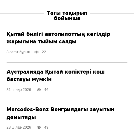
Тағы тақырып
бойынша
Қытай билігі автопилоттың көгілдір
жарығына тыйым салды
8 сағат бұрын
22
Аустралияда Қытай көліктері көш
бастауы мүмкін
31 шілде 2026
46
Mercedes-Benz
Венгриядағы зауытын
дамытады
28 шілде 2026
49