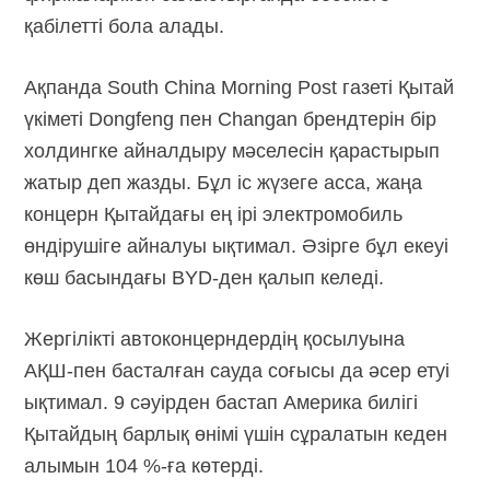
қабілетті бола алады.
Ақпанда South China Morning Post газеті Қытай
үкіметі Dongfeng пен Changan брендтерін бір
холдингке айналдыру мәселесін қарастырып
жатыр деп жазды. Бұл іс жүзеге асса, жаңа
концерн Қытайдағы ең ірі электромобиль
өндірушіге айналуы ықтимал. Әзірге бұл екеуі
көш басындағы
BYD-ден
қалып келеді.
Жергілікті автоконцерндердің қосылуына
АҚШ-пен
басталған сауда соғысы да әсер етуі
ықтимал. 9 сәуірден бастап Америка билігі
Қытайдың барлық өнімі үшін сұралатын кеден
алымын
104 %-ға
көтерді.