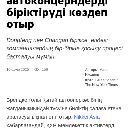
автоконцерндерді
біріктіруді көздеп
отыр
Dongfeng пен Changan біріксе, елдегі
компаниялардың бір-біріне қосылу процесі
басталуы мүмкін.
10 сәуір 2025
156
Авторы: Манас
Иксанов
Фото: Gilles Sabrié /
The New York Times
Брендке толы Қытай автоөнеркәсібінің
жағдайықиындай түсуіне биліктің салаға етене
араласуы ықпал етіп отыр.
Nikkei Asia
хабарлағандай, ҚХР Мемлекеттік активтерді