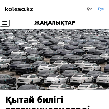
Қаз
Рус
ЖАҢАЛЫҚТАР
Қытай билігі