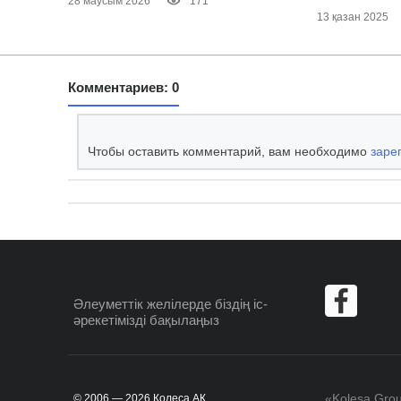
28 маусым 2026
171
13 қазан 2025
Комментариев: 0
Чтобы оставить комментарий, вам необходимо
заре
Әлеуметтік желілерде
біздің іс-
әрекетімізді бақылаңыз
«Kolesa Gro
© 2006 — 2026 Колеса АҚ