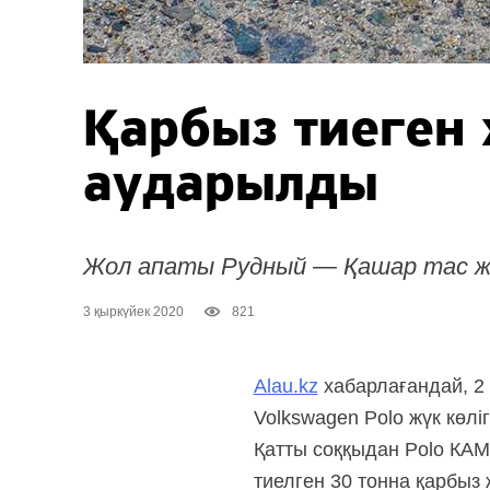
Қарбыз тиеген 
аударылды
Жол апаты Рудный — Қашар тас ж
3 қыркүйек 2020
821
Alau.kz
хабарлағандай, 2 
Volkswagen Polo жүк көліг
Қатты соққыдан Polo КАМА
тиелген 30 тонна қарбыз