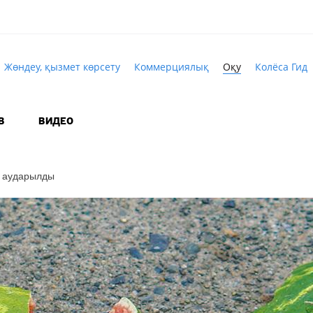
Жөндеу, қызмет көрсету
Коммерциялық
Оқу
Колёса Гид
В
ВИДЕО
гі аударылды