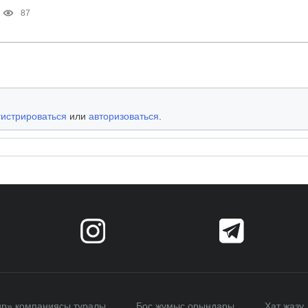
87
гистрироваться
или
авторизоваться
.
up» компаниясы туралы
Бос жұмыс орындары
Хат жазу