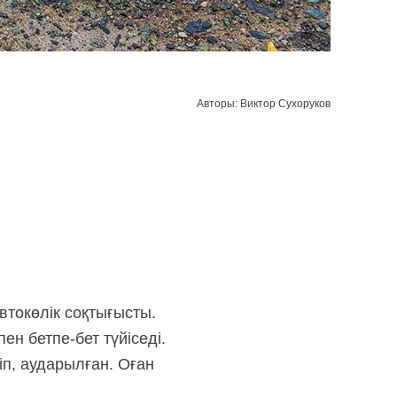
Авторы: Виктор Сухоруков
втокөлік соқтығысты.
ен бетпе-бет түйіседі.
іп, аударылған. Оған