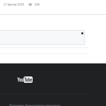
17 қаңтар 2025
169
✖
Жарнама берушілерге арналады