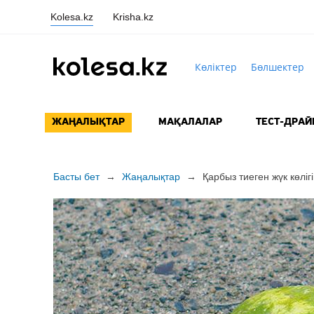
Kolesa.kz
Krisha.kz
Көліктер
Бөлшектер
ЖАҢАЛЫҚТАР
МАҚАЛАЛАР
ТЕСТ-ДРАЙ
Басты бет
→
Жаңалықтар
→
Қарбыз тиеген жүк көлі