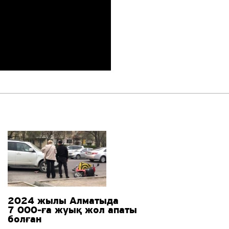
2024 жылы Алматыда
7 000-ға
жуық жол апаты
болған