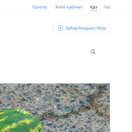
Қаз
Рус
Тіркелу
Жеке кабинет
Хабарландыру беру