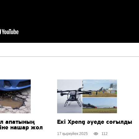
ол апатының
Екі Xpeng әуеде соғылды
ріне нашар жол
17 қыркүйек 2025
112