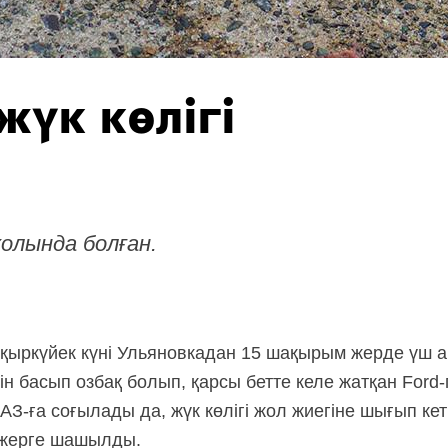
жүк көлігі
олында болған.
қыркүйек күні Ульяновкадан 15 шақырым жерде үш а
ін басып озбақ болып, қарсы бетте келе жатқан Ford-п
З-ға соғылады да, жүк көлігі жол жиегіне шығып кет
 жерге шашылды.