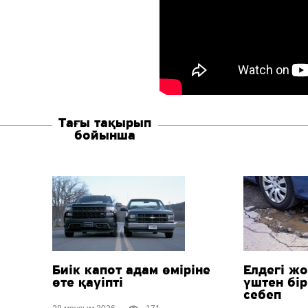
Тағы тақырып
бойынша
Биік капот адам өміріне
Елдегі ж
өте қауіпті
үштен бі
себеп