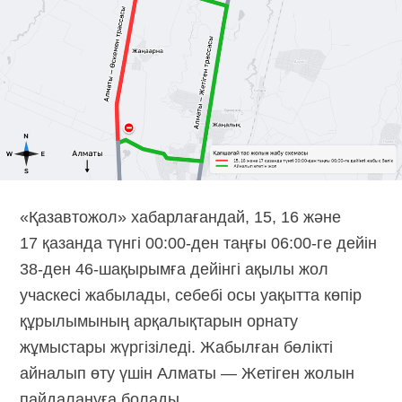
«Қазавтожол» хабарлағандай, 15, 16 және
17 қазанда түнгі
00:00-ден
таңғы
06:00-ге
дейін
38-ден
46-шақырымға
дейінгі ақылы жол
учаскесі жабылады, себебі осы уақытта көпір
құрылымының арқалықтарын орнату
жұмыстары жүргізіледі. Жабылған бөлікті
айналып өту үшін Алматы — Жетіген жолын
пайдалануға болады.