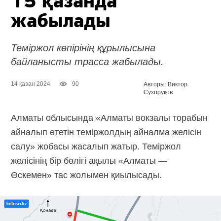
15 қазанда
жабылады
Теміржол көпірінің құрылысына
байланысты трасса жабылады.
14 қазан 2024
90
Авторы: Виктор
Сухоруков
Алматы облысында «Алматы вокзалы торабын
айналып өтетін теміржолдың айналма желісін
салу» жобасы жасалып жатыр. Теміржол
желісінің бір бөлігі ақылы «Алматы —
Өскемен» тас жолымен қиылысады.