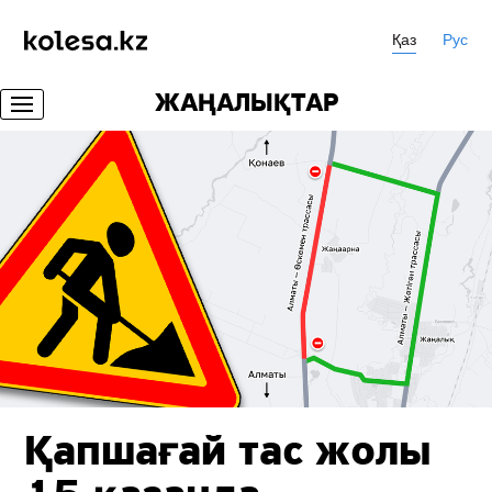
Қаз
Рус
ЖАҢАЛЫҚТАР
Қапшағай тас жолы