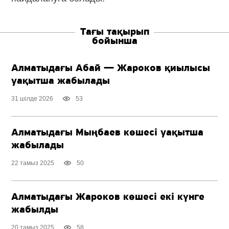
Тағы тақырып
бойынша
Алматыдағы Абай — Жароков қиылысы
уақытша жабылады
31 шілде 2026
53
Алматыдағы Мыңбаев көшесі уақытша
жабылады
22 тамыз 2025
50
Алматыдағы Жароков көшесі екі күнге
жабылды
20 тамыз 2025
58