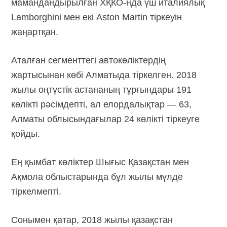
мамандандырылған ХҚКО-нда үш италиялық
Lamborghini мен екі Aston Martin тіркеуін
жаңартқан.
Аталған сегменттегі автокөліктердің
жартысынан көбі Алматыда тіркелген. 2018
жылы оңтүстік астананың тұрғындары 191
көлікті рәсімдепті, ал елордалықтар — 63,
Алматы облысындағылар 24 көлікті тіркеуге
қойды.
Ең қымбат көліктер Шығыс Қазақстан мен
Ақмола облыстарында бұл жылы мүлде
тіркелмепті.
Сонымен қатар, 2018 жылы қазақстан