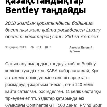
қазақстандықтар
Bentley таңдайды
2018 жылдың қорытындысы бойынша
бастапқы және қайта рәсімделген Luxury
брендті көліктердің саны 330-ға жеткен.
30 қаңтар 2019
811
2
Авторы: Евгений
Кубеков
Сатып алушылардың таңдауы көбіне Bentley
көлігіне түседі екен. ҚАБА хабарлағандай, Крю
автокөліктерінің үлесіне екінші нарықтағы
рәсімдеудің жартысы тиесілі, яғни 140 көлік
қайта сатылған, рәсімделген. 11 көлік бастапқы
тіркеуден өтіпті. Үздіктер қатарында екі
буындағы Continental GT (100 дана), Flying Spur