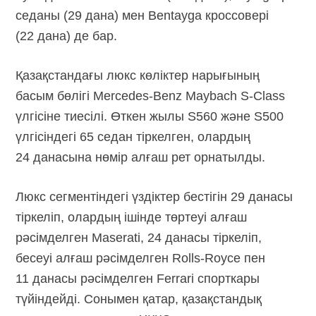
седаны (29 дана) мен Bentayga кроссовері
(22 дана) де бар.
Қазақстандағы люкс көліктер нарығының
басым бөлігі Mercedes-Benz Maybach S-Class
үлгісіне тиесілі. Өткен жылы S560 және S500
үлгісіндегі 65 седан тіркелген, олардың
24 данасына нөмір алғаш рет орнатылды.
Люкс сегментіндегі үздіктер бестігін 29 данасы
тіркеліп, олардың ішінде төртеуі алғаш
рәсімделген Maserati, 24 данасы тіркеліп,
бесеуі алғаш рәсімделген Rolls-Royce пен
11 данасы рәсімделген Ferrari спорткары
түйіндейді. Сонымен қатар, қазақстандық