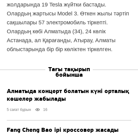
жолдарында 19 Tesla жүйтки бастады.
Олардың жартысы Model 3. Өткен жылы тәртіп
сақшылары 57 электромобиль тіркепті.
Олардың көбі Алматыда (34), 24 көлік
Астанада, ал Қарағанды, Атырау, Алматы
облыстарында бір бір көліктен тіркелген.
Тағы тақырып
бойынша
Алматыда концерт болатын күні орталық
көшелер жабылады
5 сағат бұрын
16
Fang Cheng Bao ірі кроссовер жасады