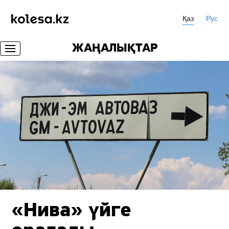
Қаз
Рус
ЖАҢАЛЫҚТАР
«Нива» үйге