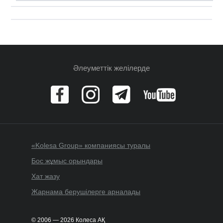
Әлеуметтік желілерде
«Kolesa Group» компаниясы туралы
Бос жұмыс орындары
Хат жазу
Жарнама берушілерге арналады
© 2006 — 2026 Колеса АҚ