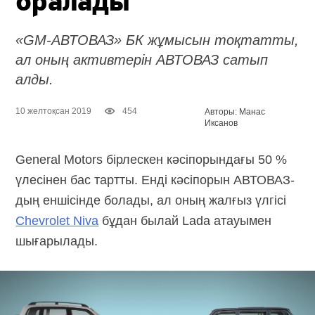
оралады
«GM-АВТОВАЗ» БК жұмысын тоқтатты,
ал оның активтерін АВТОВАЗ сатып
алды.
10 желтоқсан 2019
454
Авторы: Манас
Иксанов
General Motors бірлескен кәсіпорындағы 50 %
үлесінен бас тартты. Енді кәсіпорын АВТОВАЗ-
дың еншісінде болады, ал оның жалғыз үлгісі
Chevrolet Niva
бұдан былай Lada атауымен
шығарылады.