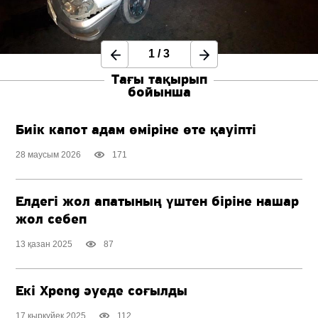
1
/
3
Тағы тақырып
бойынша
Биік капот адам өміріне өте қауіпті
28 маусым 2026
171
Елдегі жол апатының үштен біріне нашар
жол себеп
13 қазан 2025
87
Екі Xpeng әуеде соғылды
17 қыркүйек 2025
112