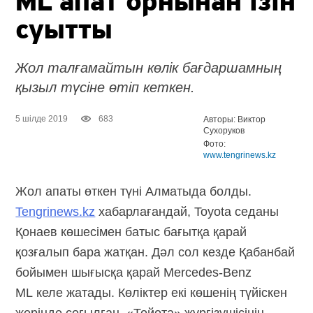
ML апат орнынан ізін
суытты
Жол талғамайтын көлік бағдаршамның
қызыл түсіне өтіп кеткен.
5 шілде 2019
683
Авторы: Виктор
Сухоруков
Фото:
www.tengrinews.kz
Жол апаты өткен түні Алматыда болды.
Tengrinews.kz
хабарлағандай, Toyota седаны
Қонаев көшесімен батыс бағытқа қарай
қозғалып бара жатқан. Дәл сол кезде Қабанбай
бойымен шығысқа қарай Mercedes-Benz
ML келе жатады. Көліктер екі көшенің түйіскен
жерінде соғылған. «Тойота» жүргізушісінің