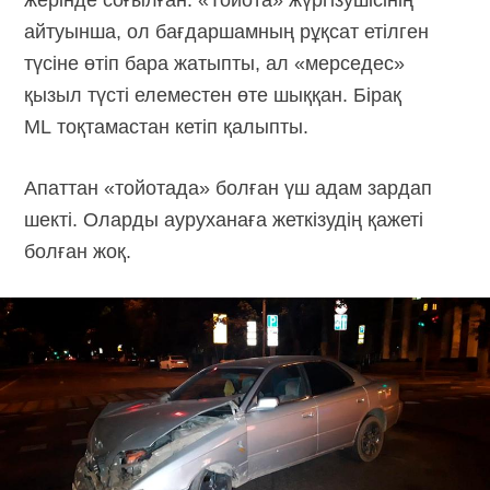
айтуынша, ол бағдаршамның рұқсат етілген
түсіне өтіп бара жатыпты, ал «мерседес»
қызыл түсті елеместен өте шыққан. Бірақ
ML тоқтамастан кетіп қалыпты.
Апаттан «тойотада» болған үш адам зардап
шекті. Оларды ауруханаға жеткізудің қажеті
болған жоқ.