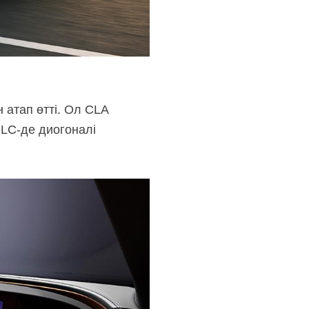
 атап өтті. Ол CLA
LC-де
диогоналі