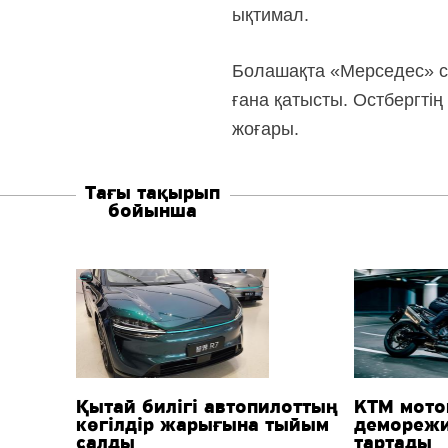
ықтимал.
Болашақта «Мерседес» с
ғана қатысты. Остбергтің
жоғары.
Тағы тақырып
бойынша
Қытай билігі автопилоттың
KTM мото
көгілдір жарығына тыйым
деморежи
салды
тартады