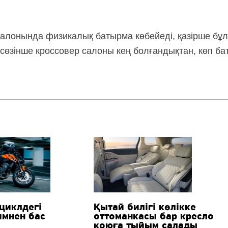
алонында физикалық батырма көбейеді, қазірше бұл
 сөзінше кроссовер салоны кең болғандықтан, көп ба
циклдегі
Қытай билігі көлікке
мнен бас
оттоманкасы бар кресло
қоюға тыйым салады