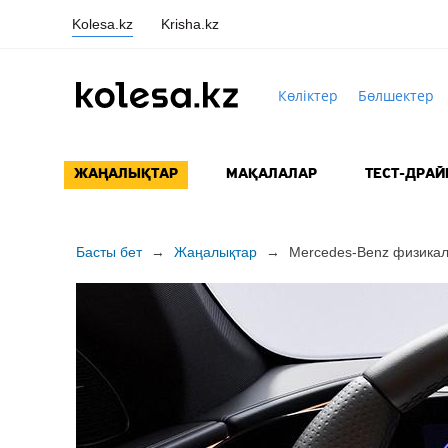
Kolesa.kz
Krisha.kz
Көліктер
Бөлшектер
ЖАҢАЛЫҚТАР
МАҚАЛАЛАР
ТЕСТ-ДРАЙ
Басты бет
→
Жаңалықтар
→
Mercedes-Benz физика