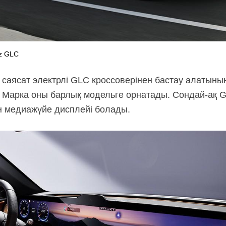
z GLC
 саясат электрлі GLC кроссоверінен бастау алатынын
. Марка оны барлық модельге орнатады.
Сондай-ақ
G
н медиажүйе дисплейі болады.