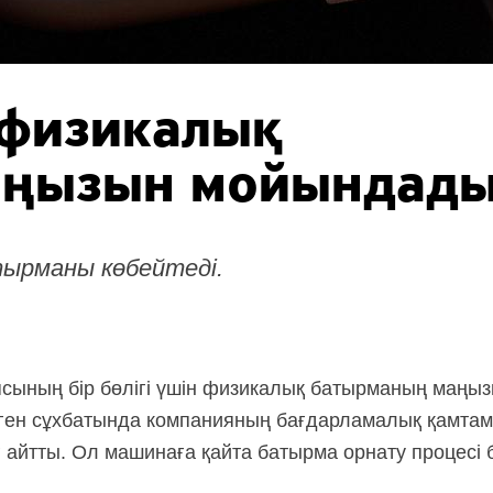
 физикалық
аңызын мойындад
тырманы көбейтеді.
сының бір бөлігі үшін физикалық батырманың маңыз
н сұхбатында компанияның бағдарламалық қамтама
айтты. Ол машинаға қайта батырма орнату процесі б