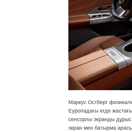
Маркус Остберг физикалы
Еуропадағы егде жастағы
сенсорлы экранды дұрыс к
экран мен батырма арасын