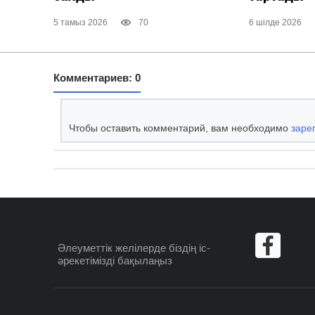
5 тамыз 2026
70
6 шілде 2026
Комментариев: 0
Чтобы оставить комментарий, вам необходимо
заре
Әлеуметтік желілерде
біздің іс-
әрекетімізді бақылаңыз