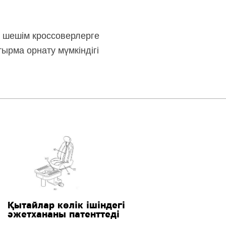
 шешім кроссоверлерге
тырма орнату мүмкіндігі
Қытайлар көлік ішіндегі
әжетхананы патенттеді