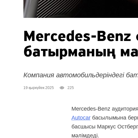
Mercedes-Benz
батырманың м
Компания автомобильдеріндегі ба
19 қыркүйек 2025
225
Mercedes-Benz аудитория
Autocar
басылымына берге
басшысы Маркус Остберг 
мәлімдеді.