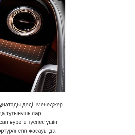
 ұнатады деді. Менеджер
йда тұтынушылар
сап әуреге түспес үшін
ртүрлі етіп жасауы да