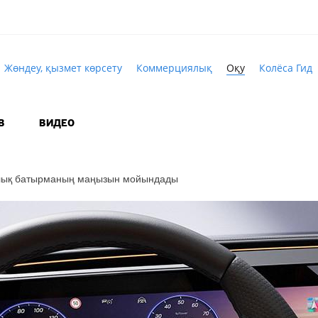
Жөндеу, қызмет көрсету
Коммерциялық
Оқу
Колёса Гид
В
ВИДЕО
лық батырманың маңызын мойындады