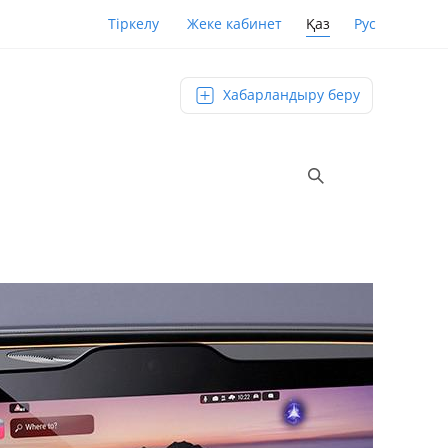
Қаз
Рус
Тіркелу
Жеке кабинет
Хабарландыру беру