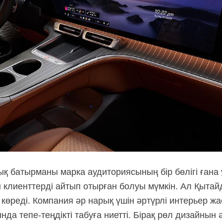
қ батырманы марка аудиториясының бір бөлігі ғана
 клиенттерді айтып отырған болуы мүмкін. Ал Қыта
өреді. Компания әр нарық үшін әртүрлі интерьер жа
да тепе-теңдікті табуға ниетті. Бірақ рөл дизайнын ә