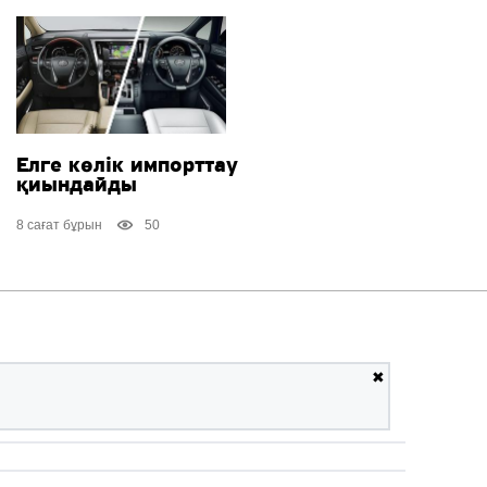
Елге көлік импорттау
қиындайды
8 сағат бұрын
50
✖