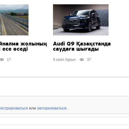
йналма жолының
Audi Q9 Қазақстанда
 есе өседі
саудаға шығады
17
6 сағат бұрын
37
гистрироваться
или
авторизоваться
.