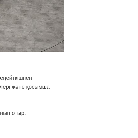
кеңейткішпен
йлері және қосымша
ынып отыр.