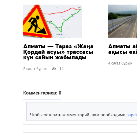
Алматы — Тараз «Жаңа
Алматы а
Қордай асуы» трассасы
ақысы екі
күн сайын жабылады
4 сағат бұрын
2 сағат бұрын
14
Комментариев: 0
Чтобы оставить комментарий, вам необходимо
заре