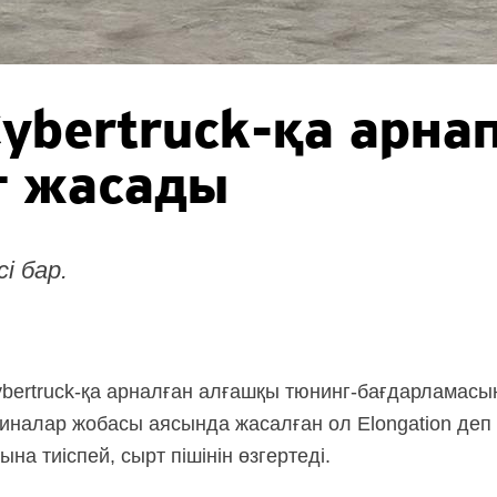
ybertruck-қа
арна
т жасады
і бар.
bertruck-қа
арналған алғашқы
тюнинг-бағдарламасы
налар жобасы аясында жасалған ол Elongation деп
на тиіспей, сырт пішінін өзгертеді.