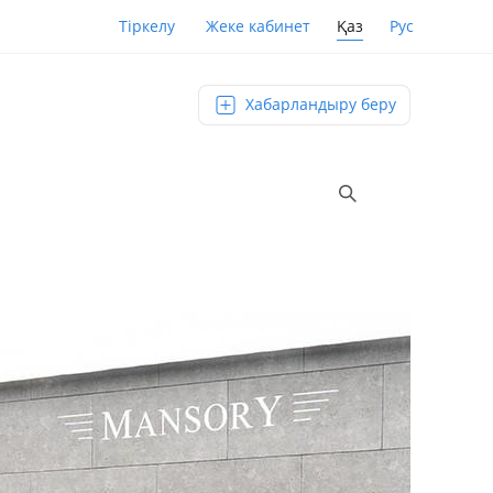
Қаз
Рус
Тіркелу
Жеке кабинет
Хабарландыру беру