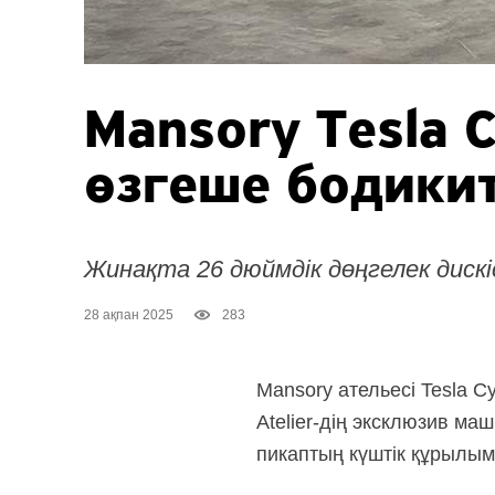
Mansory Tesla
C
өзгеше бодики
Жинақта 26 дюймдік дөңгелек дискіс
28 ақпан 2025
283
Mansory ательесі Tesla
Cy
Atelier-дің
эксклюзив маши
пикаптың күштік құрылымы