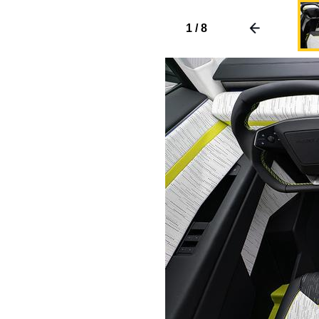
1
/
8