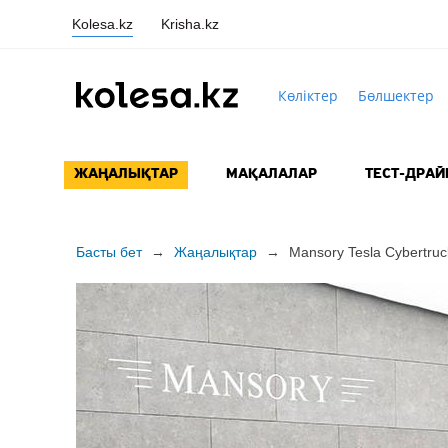
Kolesa.kz
Krisha.kz
Көліктер
Бөлшектер
ЖАҢАЛЫҚТАР
МАҚАЛАЛАР
ТЕСТ-ДРАЙ
Басты бет
→
Жаңалықтар
→
Mansory Tesla
Cybertruc