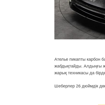
Ателье пикапты карбон б
жабдықтайды. Алдыңғы жү
жарық техникасы да бірде
Шеберлер 26 дюймдік дөң