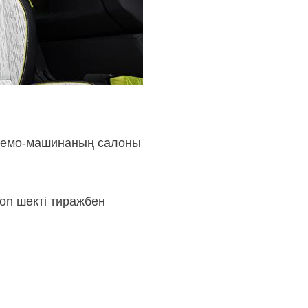
. Демо-машинаның салоны
ion шекті тиражбен