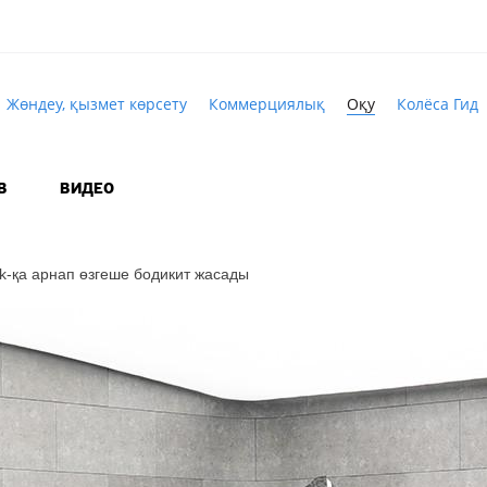
Жөндеу, қызмет көрсету
Коммерциялық
Оқу
Колёса Гид
В
ВИДЕО
k-қа
арнап өзгеше бодикит жасады