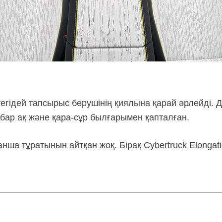
тегідей тапсырыс берушінің қиялына қарай әрлейді
 бар ақ және
қара-сұр
былғарымен қапталған.
нша тұратынын айтқан жоқ. Бірақ Cybertruck Elongat