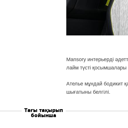
Mansory интерьерді әдет
лайм түсті қосымшалары
Ателье мұндай бодикит қа
шығатыны белгілі.
Тағы тақырып
бойынша