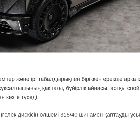
ампер және ірі табалдырықпен біріккен ерекше арка 
ксалғышының қақпағы, бүйірлік айнасы, артқы спо
н көзге түседі.
гелек дискісін өлшемі 315/40 шинамен қаптауды ұс