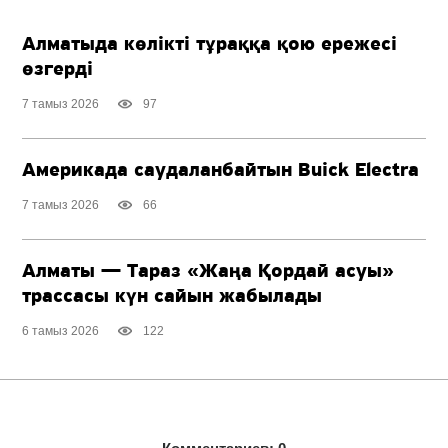
Алматыда көлікті тұраққа қою ережесі
өзгерді
7 тамыз 2026
97
Америкада саудаланбайтын Buick Electra
7 тамыз 2026
66
Алматы — Тараз «Жаңа Қордай асуы»
трассасы күн сайын жабылады
6 тамыз 2026
122