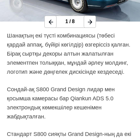
1
/
8
Шанақтың екі түсті комбинациясы (төбесі
қардай аппақ, бүйірі көгілдір) өзгеріссіз қалған.
Бірақ сыртқы декоры алтын жалатылған
элементпен толыққан, мұндай әрлеу молдинг,
логотип және дөңгелек дискісінде кездеседі.
Сондай-ақ S800 Grand Design лидар мен
қосымша камерасы бар Qiankun ADS 5.0
электрондық көмекшілер кешенімен
жабдықталған.
Стандарт S800 сияқты Grand
Design-ның
да екі