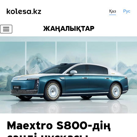
Қаз
Рус
ЖАҢАЛЫҚТАР
Maextro
S800-дің