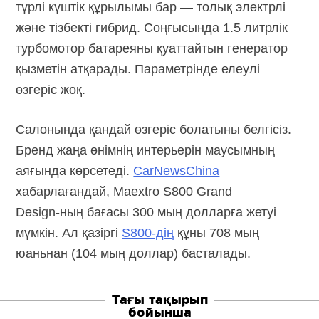
түрлі күштік құрылымы бар — толық электрлі
және тізбекті гибрид. Соңғысында 1.5 литрлік
турбомотор батареяны қуаттайтын генератор
қызметін атқарады. Параметрінде елеулі
өзгеріс жоқ.
Салонында қандай өзгеріс болатыны белгісіз.
Бренд жаңа өнімнің интерьерін маусымның
аяғында көрсетеді.
CarNewsChina
хабарлағандай, Maextro S800 Grand
Design-ның
бағасы 300 мың долларға жетуі
мүмкін. Ал қазіргі
S800-дің
құны 708 мың
юаньнан (104 мың доллар) басталады.
Тағы тақырып
бойынша