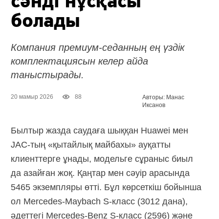
сәнді нұсқасы
болады
Компания премиум-седанның ең үздік
комплектациясын келер айда
таныстырады.
20 мамыр 2026
88
Авторы: Манас
Иксанов
Былтыр жазда саудаға шыққан Huawei мен
JAC-тың
«қытайлық майбахы» ауқатты
клиенттерге ұнады, модельге сұраныс биыл
да азайған жоқ. Қаңтар мен сәуір арасында
5465 экземпляры өтті. Бұл көрсеткіш бойынша
ол
Mercedes-Maybach
S-класс
(3012 дана),
әдеттегі
Mercedes-Benz
S-класс
(2596) және