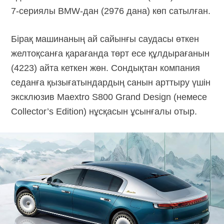
7-сериялы
BMW-дан
(2976 дана) көп сатылған.
Бірақ машинаның ай сайынғы саудасы өткен
желтоқсанға қарағанда төрт есе құлдырағанын
(4223) айта кеткен жөн. Сондықтан компания
седанға қызығатындардың санын арттыру үшін
эксклюзив Maextro S800 Grand Design (немесе
Collector’s Edition) нұсқасын ұсынғалы отыр.