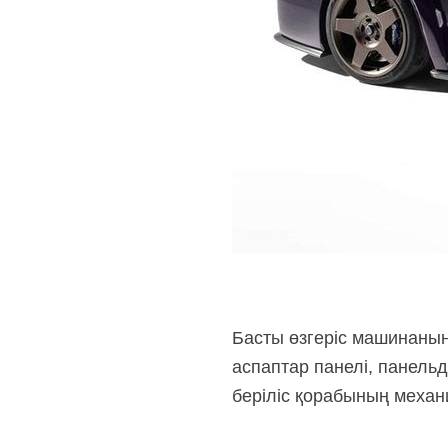
Басты өзгеріс машинаның
аспаптар панелі, панельд
беріліс қорабының механ