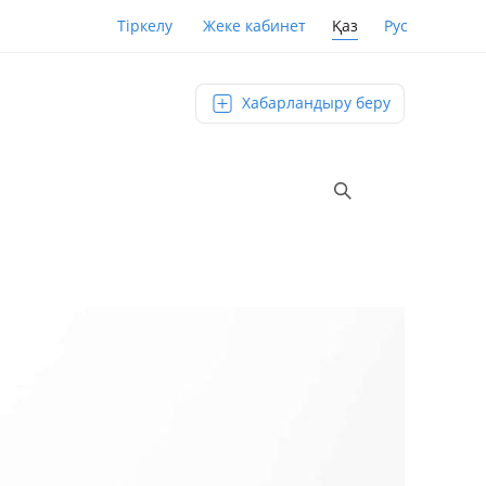
Қаз
Рус
Тіркелу
Жеке кабинет
Хабарландыру беру