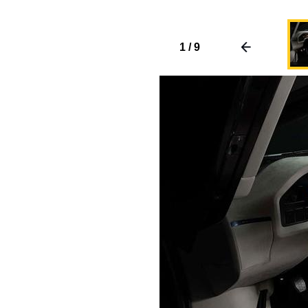
1
/
9