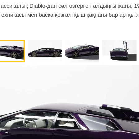
классикалық
Diablo-дан
сәл өзгерген алдыңғы жағы, 1
 техникасы мен басқа қозғалтқыш қақпағы бар артқы