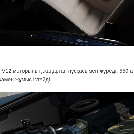
ік V12 моторының жаңарған нұсқасымен жүреді. 550 ат
камен жұмыс істейді.