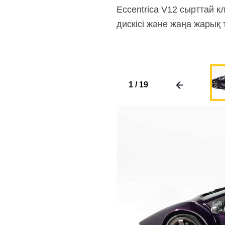
Eccentrica V12 сырттай 
дискісі және жаңа жарық
1
/
19