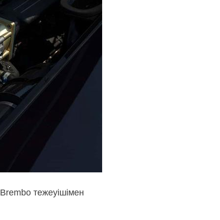
и Brembo тежеуішімен