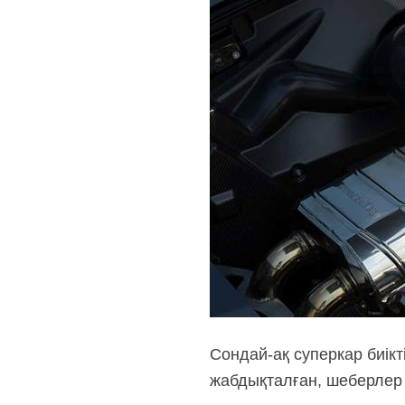
Сондай-ақ суперкар биікт
жабдықталған, шеберлер 