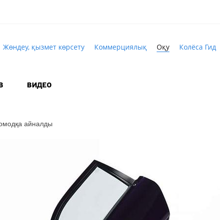
Жөндеу, қызмет көрсету
Коммерциялық
Оқу
Колёса Гид
В
ВИДЕО
томодқа айналды