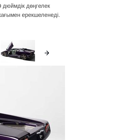
9 дюймдік дөңгелек
 жағымен ерекшеленеді.