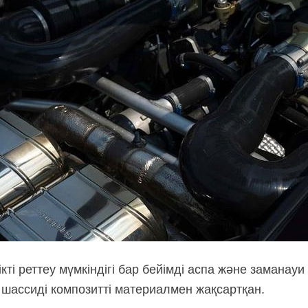
ікті реттеу мүмкіндігі бар бейімді аспа және заманау
шассиді композитті материалмен жақсартқан.