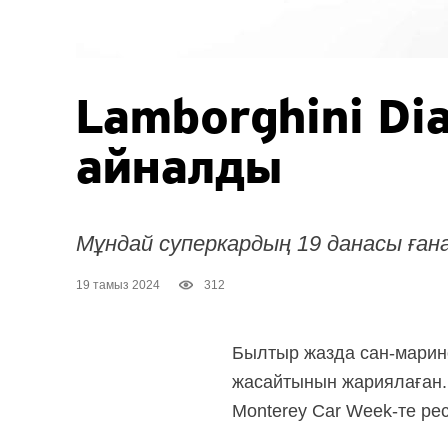
Lamborghini Di
айналды
Мұндай суперкардың 19 данасы ған
19 тамыз 2024
312
Былтыр жазда сан-марино
жасайтынын жариялаған.
Monterey Car Week-те ре