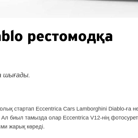
ablo рестомодқа
а шығады.
лық стартап Eccentrica Cars Lamborghini
Diablo-ға
не
 Ал биыл тамызда олар Eccentrica
V12-нің
фотосуреті
сми жарық көреді.