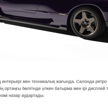
 интерьері мен техникалық жағында. Салонда ретро
ің ортаңғы бөлігінде үлкен батырма мен ірі дисплей 
измі назар аудартады.