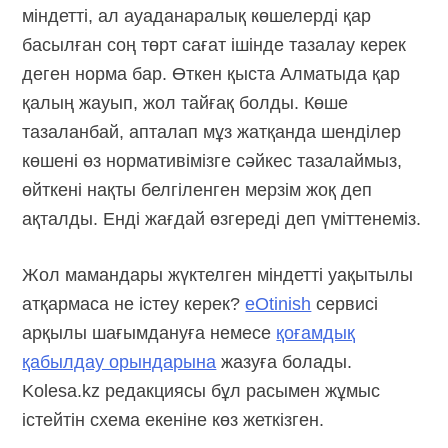
міндетті, ал ауаданаралық көшелерді қар
басылған соң төрт сағат ішінде тазалау керек
деген норма бар. Өткен қыста Алматыда қар
қалың жауып, жол тайғақ болды. Көше
тазаланбай, апталап мұз жатқанда шенділер
көшені өз нормативімізге сәйкес тазалаймыз,
өйткені нақты белгіленген мерзім жоқ деп
ақталды. Енді жағдай өзгереді деп үміттенеміз.
Жол мамандары жүктелген міндетті уақытылы
атқармаса не істеу керек?
eOtinish
сервисі
арқылы шағымдануға немесе
қоғамдық
қабылдау орындарына
жазуға болады.
Kolesa.kz редакциясы бұл расымен жұмыс
істейтін схема екеніне көз жеткізген.