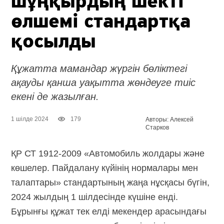
шұңқырдың шекті
өлшемі стандартқа
қосылды
Құжатта мамандар жүргін бөліктегі
ақауды қанша уақытта жөндеуге тиіс
екені де жазылған.
1 шілде 2024
179
Авторы: Алексей
Старков
ҚР СТ 1912-2009 «Автомобиль жолдары және
көшелер. Пайдалану күйінің нормалары мен
талаптары» стандартының жаңа нұсқасы бүгін,
2024 жылдың 1 шілдесінде күшіне енді.
Бұрынғы құжат тек елді мекендер арасындағы