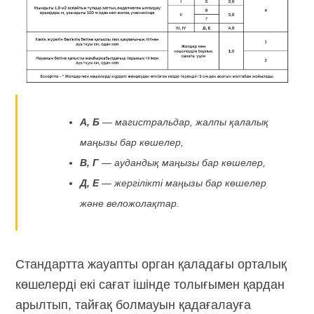
А, Б
— магистральдар, жалпы қалалық
маңызы бар көшелер,
В, Г
— аудандық маңызы бар көшелер,
Д, Е
— жергілікті маңызы бар көшелер
және веложолақтар.
Стандартта жауапты орган қаладағы орталық
көшелерді екі сағат ішінде толығымен қардан
арылтып, тайғақ болмауын қадағалауға