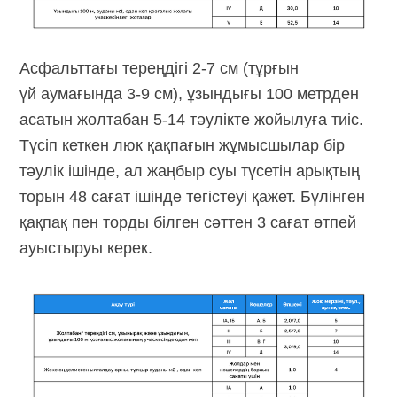
Асфальттағы тереңдігі 2-7 см (тұрғын
үй аумағында 3-9 см), ұзындығы 100 метрден
асатын жолтабан
5-14 тәулікте
жойылуға тиіс.
Түсіп кеткен люк қақпағын жұмысшылар бір
тәулік ішінде, ал жаңбыр суы түсетін арықтың
торын 48 сағат ішінде тегістеуі қажет. Бүлінген
қақпақ пен торды білген сәттен 3 сағат өтпей
ауыстыруы керек.