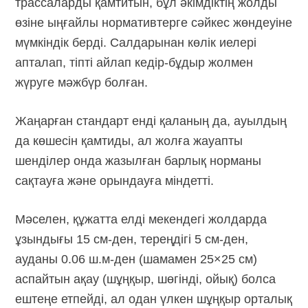
трассаларды қамтитын, бұл әкімдіктің жолды
өзіне ыңғайлы нормативтерге сәйкес жөндеуіне
мүмкіндік берді. Салдарынан көлік иелері
апталап, тіпті айлап кедір-бұдыр жолмен
жүруге мәжбүр болған.
Жаңарған стандарт енді қаланың да, ауылдың
да көшесін қамтиды, ал жолға жауапты
шенділер онда жазылған барлық норманы
сақтауға және орындауға міндетті.
Мәселен, құжатта елді мекендегі жолдарда
ұзындығы
15 см-ден,
тереңдігі
5 см-ден,
ауданы
0.06 ш.м-ден
(шамамен 25×25 см)
аспайтын ақау (шұңқыр, шөгінді, ойық) болса
ештеңе етпейді, ал одан үлкен шұңқыр орталық