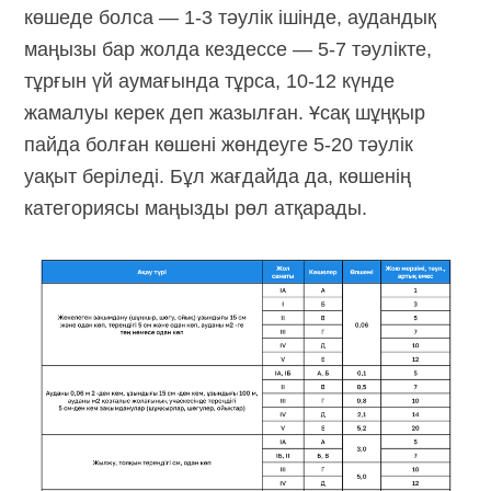
көшеде болса — 1-3 тәулік ішінде, аудандық
маңызы бар жолда кездессе —
5-7 тәулікте,
тұрғын үй аумағында тұрса, 10-12 күнде
жамалуы керек деп жазылған. Ұсақ шұңқыр
пайда болған көшені жөндеуге
5-20 тәулік
уақыт беріледі. Бұл жағдайда да, көшенің
категориясы маңызды рөл атқарады.