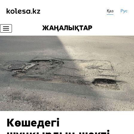
Қаз
Рус
ЖАҢАЛЫҚТАР
Көшедегі