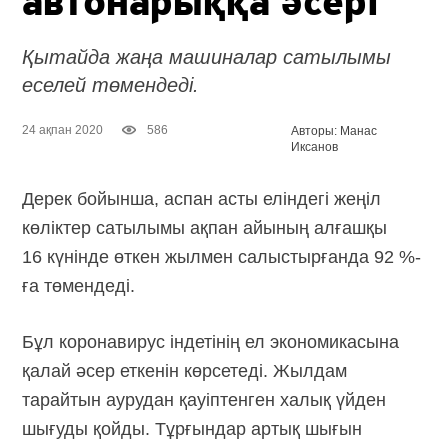
автонарыққа әсері
Қытайда жаңа машиналар сатылымы
еселей төмендеді.
24 ақпан 2020
586
Авторы: Манас
Иксанов
Дерек бойынша, аспан асты еліндегі жеңіл
көліктер сатылымы ақпан айының алғашқы
16 күнінде өткен жылмен салыстырғанда 92 %-
ға төмендеді.
Бұл коронавирус індетінің ел экономикасына
қалай әсер еткенін көрсетеді. Жылдам
тарайтын аурудан қауіптенген халық үйден
шығуды қойды. Тұрғындар артық шығын