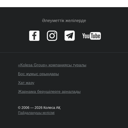
Әлеуметтік желілерде
«Kolesa Group» компаниясы туралы
Бос жұмыс орындары
Хат жазу
Жарнама берушілерге арналады
© 2006 — 2026 Колеса АҚ
Пайдаланушы келісімі