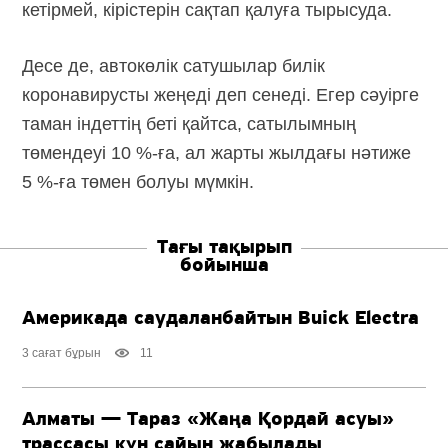
кетірмей, кірістерін сақтап қалуға тырысуда.
Десе де, автокөлік сатушылар билік
коронавирусты жеңеді деп сенеді. Егер сәуірге
таман індеттің беті қайтса, сатылымның
төмендеуі 10 %-ға, ал жарты жылдағы нәтиже
5 %-ға төмен болуы мүмкін.
Тағы тақырып
бойынша
Америкада саудаланбайтын Buick Electra
3 сағат бұрын
11
Алматы — Тараз «Жаңа Қордай асуы»
трассасы күн сайын жабылады