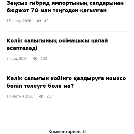
Заңсыз гибрид импортының салдарынан
бюджет 70 млн теңгеден қағылған
15 шілде 2026
42
Көлік салығының өсімақысы қалай
есептеледі
7 сәуір 2026
103
Көлік салығын кейінге қалдыруға немесе
бөліп төлеуге бола ма?
18 наурыз 2026
217
Комментариев: 0