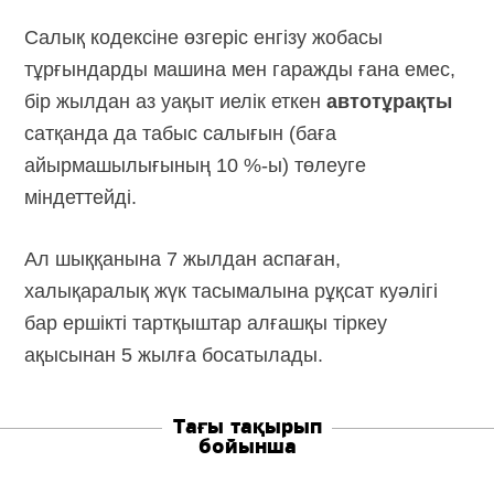
Салық кодексіне өзгеріс енгізу жобасы
тұрғындарды машина мен гаражды ғана емес,
бір жылдан аз уақыт иелік еткен
автотұрақты
сатқанда да табыс салығын (баға
айырмашылығының 10 %-ы) төлеуге
міндеттейді.
Ал шыққанына 7 жылдан аспаған,
халықаралық жүк тасымалына рұқсат куәлігі
бар ершікті тартқыштар алғашқы тіркеу
ақысынан 5 жылға босатылады.
Тағы тақырып
бойынша