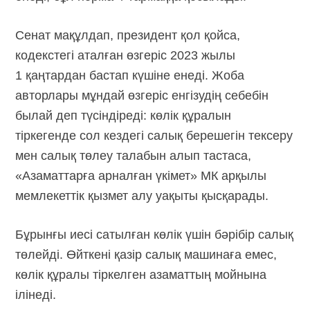
Сенат мақұлдап, президент қол қойса,
кодекстегі аталған өзгеріс 2023 жылы
1 қаңтардан бастап күшіне енеді. Жоба
авторлары мұндай өзгеріс енгізудің себебін
былай деп түсіндіреді: көлік құралын
тіркегенде сол кездегі салық берешегін тексеру
мен салық төлеу талабын алып тастаса,
«Азаматтарға арналған үкімет» МК арқылы
мемлекеттік қызмет алу уақыты қысқарады.
Бұрынғы иесі сатылған көлік үшін бәрібір салық
төлейді. Өйткені қазір салық машинаға емес,
көлік құралы тіркелген азаматтың мойнына
ілінеді.