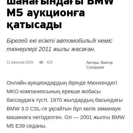
шанағындағы BMW
M5 аукционға
қатысады
Бірегей екі есікті автомобильді неміс
тюнерлері 2011 жылы жасаған.
11 маусым 2026
425
Авторы: Виктор
Сухоруков
Онлайн-аукциондардың
бірінде Мюнхендегі
MKO компаниясының ерекше жобасы
бәссаудаға түсті. 1970 жылдардың басындағы
BMW 3.0 CSL-ге
ұқсайтын бұл көлік заманауи
машинаға негізделген. Ол — 2001 жылғы BMW
M5 E39 седаны.