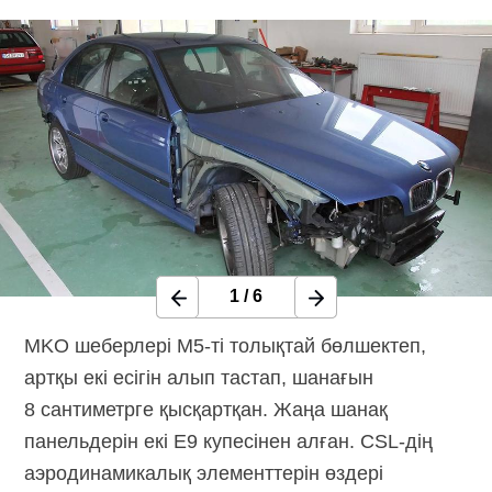
1
/
6
MKO шеберлері
M5-ті
толықтай бөлшектеп,
артқы екі есігін алып тастап, шанағын
8 сантиметрге қысқартқан. Жаңа шанақ
панельдерін екі E9 купесінен алған.
CSL-дің
аэродинамикалық элементтерін өздері