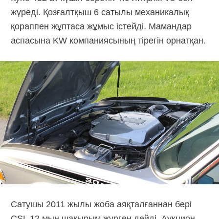
жүреді. Қозғалтқыш 6 сатылы механикалық
қораппен жұптаса жұмыс істейді. Мамандар
аспасына KW компаниясының тірегін орнатқан.
Сатушы 2011 жылы жоба аяқталғаннан бері
CSL 12 мың шақырым жүрген дейді. Аукцион