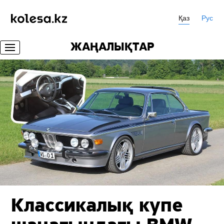
Қаз
Рус
ЖАҢАЛЫҚТАР
Классикалық купе