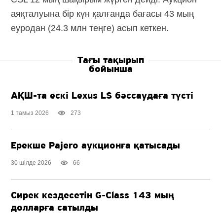
аяқталуына бір күн қалғанда бағасы 43 мың
еуродан (24.3 млн теңге) асып кеткен.
Тағы тақырып
бойынша
АҚШ-та ескі Lexus LS бәссаудаға түсті
1 тамыз 2026
273
Ерекше Pajero аукционға қатысады
30 шілде 2026
66
Сирек кездесетін
G-Class
143 мың
долларға сатылды