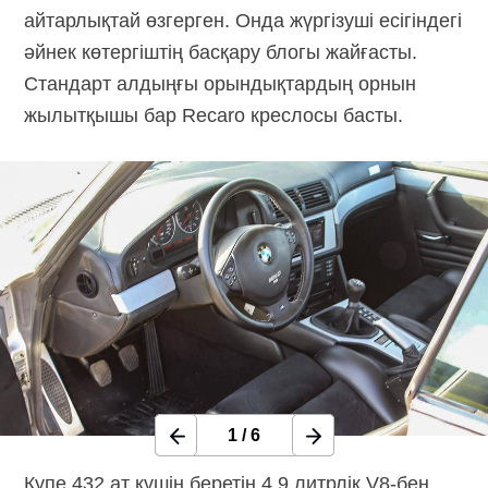
айтарлықтай өзгерген. Онда жүргізуші есігіндегі
әйнек көтергіштің басқару блогы жайғасты.
Стандарт алдыңғы орындықтардың орнын
жылытқышы бар Recaro креслосы басты.
1
/
6
Купе 432 ат күшін беретін 4.9 литрлік
V8-бен