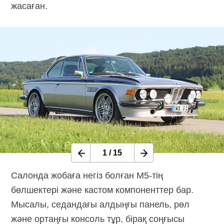
жасаған.
1
/
15
Салонда жобаға негіз болған
M5-тің
бөлшектері және кастом компоненттер бар.
Мысалы, седандағы алдыңғы панель, рөл
және ортаңғы консоль тұр, бірақ соңғысы