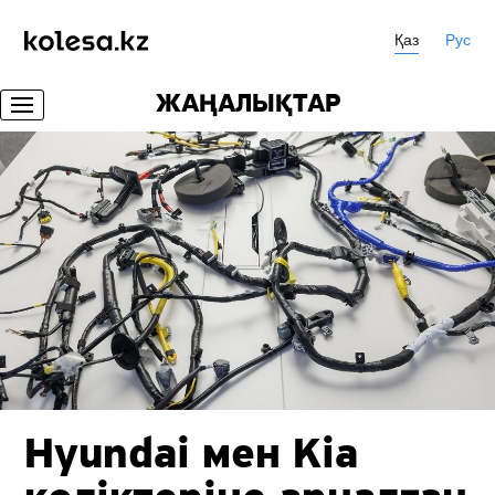
Қаз
Рус
ЖАҢАЛЫҚТАР
Hyundai мен Kia