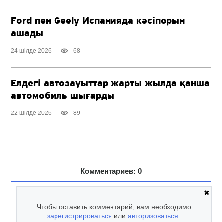
Ford пен Geely Испанияда кәсіпорын
ашады
24 шілде 2026
68
Елдегі автозауыттар жарты жылда қанша
автомобиль шығарды
22 шілде 2026
89
Комментариев: 0
✖
Чтобы оставить комментарий, вам необходимо
зарегистрироваться
или
авторизоваться
.