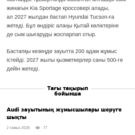
жинағын Kia Sportage кроссовері алады,
ал 2027 жылдан бастап
Hyundai Tucson-ға
жетеді. Бұл өндіріс алаңы Қытай көліктеріне
де сым шығаруды жоспарлап отыр.
Бастапқы кезеңде зауытта 200 адам жұмыс
істейді. 2027 жылы қызметкерлер саны
500-ге
дейін жетеді.
Тағы тақырып
бойынша
Audi зауытының жұмысшылары шеруге
шықты
2 тамыз 2026
77