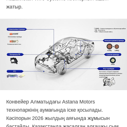
жатыр.
Конвейер Алматыдағы Astana Motors
технопаркінің аумағында іске қосылады.
Кәсіпорын 2026 жылдың аяғында жұмысын
бастайды. Қазақстанда жасалған алғашқы сым