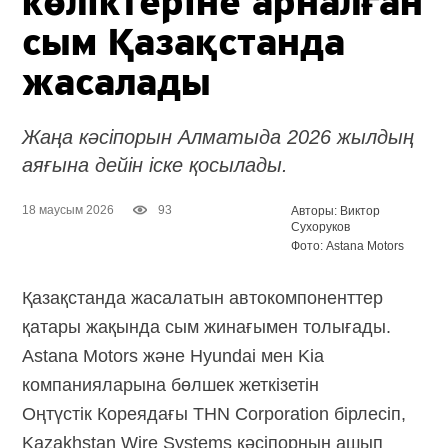
көліктеріне арналған
сым Қазақстанда
жасалады
Жаңа кәсіпорын Алматыда 2026 жылдың
аяғына дейін іске қосылады.
18 маусым 2026
93
Авторы: Виктор
Сухоруков
Фото: Astana Motors
Қазақстанда жасалатын автокомпоненттер
қатары жақында сым жинағымен толығады.
Astana Motors және Hyundai мен Kia
компанияларына бөлшек жеткізетін
Оңтүстік Кореядағы THN Corporation бірлесіп,
Kazakhstan Wire Systems кәсіпорнын ашып