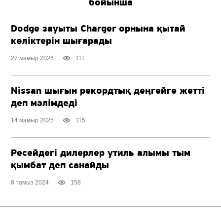
бойынша
Dodge зауыты Charger орнына қытай
көліктерін шығарады
27 мамыр 2026
111
Nissan шығын рекордтық деңгейге жетті
деп мәлімдеді
14 мамыр 2025
115
Ресейдегі дилерлер утиль алымы тым
қымбат деп санайды
8 тамыз 2024
158