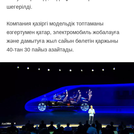
шегерілді.
Компания қазіргі модельдік топтаманы
өзгертумен қатар, электромобиль жобалауға
және дамытуға жыл сайын бөлетін қаржыны
40-тан
30 пайыз азайтады.