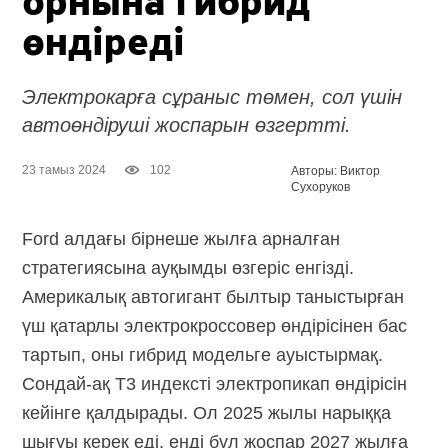
орнына гибрид
өндіреді
Электрокарға сұраныс төмен, сол үшін
автоөндіруші жоспарын өзгертті.
23 тамыз 2024
102
Авторы: Виктор
Сухоруков
Ford алдағы бірнеше жылға арналған
стратегиясына ауқымды өзгеріс енгізді.
Америкалық автогигант былтыр таныстырған
үш қатарлы электрокроссовер өндірісінен бас
тартып, оны гибрид модельге ауыстырмақ.
Сондай-ақ
T3 индексті электропикап өндірісін
кейінге қалдырады. Ол 2025 жылы нарыққа
шығуы керек еді, енді бұл жоспар 2027 жылға