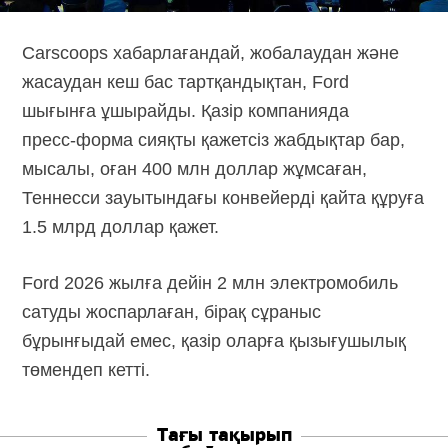
Carscoops хабарлағандай, жобалаудан және
жасаудан кеш бас тартқандықтан, Ford
шығынға ұшырайды. Қазір компанияда
пресс-форма
сияқты қажетсіз жабдықтар бар,
мысалы, оған 400 млн доллар жұмсаған,
Теннесси зауытындағы конвейерді қайта құруға
1.5 млрд доллар қажет.
Ford 2026 жылға дейін 2 млн электромобиль
сатуды жоспарлаған, бірақ сұраныс
бұрынғыдай емес, қазір оларға қызығушылық
төмендеп кетті.
Тағы тақырып