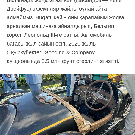
Дрейфус) экземпляр жайлы бұлай айта
алмаймыз. Bugatti кейін оны қарапайым жолға
арналған машинаға айналдырып, Бельгия
королі
Леопольд III-ге
сатты. Автомобиль
бағасы жыл сайын өсіп, 2020 жылы
5 қыркүйектегі Gooding & Company
аукционында 8.5 млн фунт стерлингке жетті.