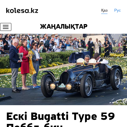
Қаз
Рус
ЖАҢАЛЫҚТАР
Ескі Bugatti Type 59