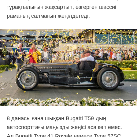
тұрақтылығын жақсартып, өзгерген шассиі
раманың салмағын жеңілдетеді.
8 данасы ғана шыққан Bugatti
T59-дың
автоспорттағы маңызды жеңісі аса көп емес.
Ал Bugatti Type 41 Royale немесе Type 57SC