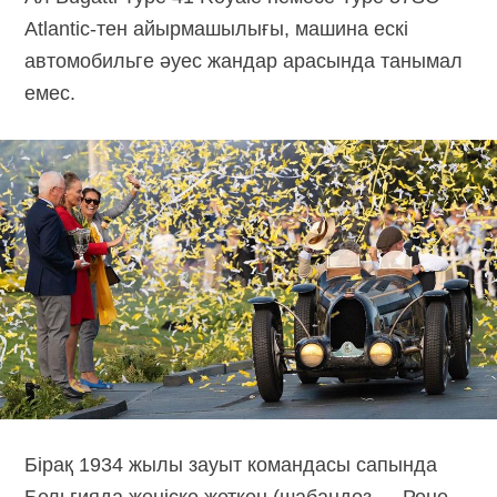
Atlantic-тен
айырмашылығы, машина ескі
автомобильге әуес жандар арасында танымал
емес.
Бірақ 1934 жылы зауыт командасы сапында
Бельгияда жеңіске жеткен (шабандоз — Рене