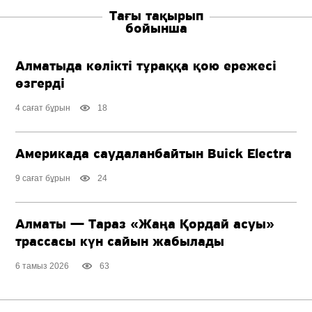
Тағы тақырып
бойынша
Алматыда көлікті тұраққа қою ережесі
өзгерді
4 сағат бұрын
18
Америкада саудаланбайтын Buick Electra
9 сағат бұрын
24
Алматы — Тараз «Жаңа Қордай асуы»
трассасы күн сайын жабылады
6 тамыз 2026
63