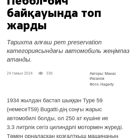
Пеббл-бич
байқауында топ
жарды
Тарихта алғаш рет preservation
категориясындағы автомобиль жеңімпаз
атанды.
24 тамыз 2024
336
Авторы: Манас
Иксанов
Фото: Hagerty
1934 жылдан бастап шыққан Type 59
(немесеT59)
Bugatti-дің
соңғы жарыс
автомобилі болды, ол 250 ат күшіне ие
3.3 литрлік сегіз цилиндрлі мотормен жүреді.
Төмен орналасқан қозғалтқыш машинаның