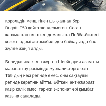
Корольдің меншігінен шыққаннан бері
Bugatti T59 қайта жөнделмеген. Соған
қарамастан ол өткен демалыста
Пеббл-бичтегі
кезекті әдемі автомобильдер байқауында бас
жүлде жеңіп алды.
Болидке иелік етіп жүрген Швейцария азаматы
марапаттау рәсімінде журналистерге өзін
T59-дың
иесі ретінде емес, оны сақтаушы
ретінде көретінін айтты. Өйткені антиквариат
қазір көлік емес, тарихи экспонат әрі қымбат
қазына саналады.