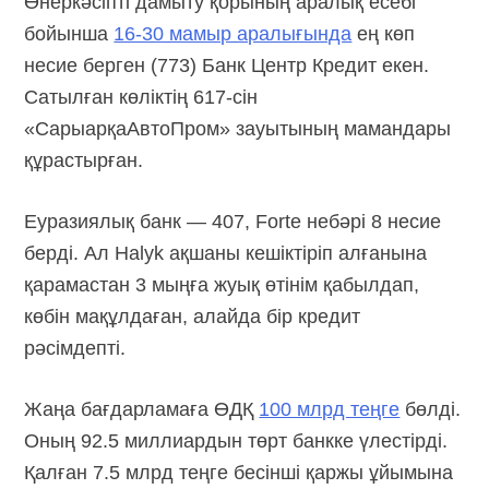
Өнеркәсіпті дамыту қорының аралық есебі
бойынша
16-30 мамыр аралығында
ең көп
несие берген (773) Банк Центр Кредит екен.
Сатылған көліктің 617-сін
«СарыарқаАвтоПром» зауытының мамандары
құрастырған.
Еуразиялық банк — 407, Forte небәрі 8 несие
берді. Ал Halyk ақшаны кешіктіріп алғанына
қарамастан 3 мыңға жуық өтінім қабылдап,
көбін мақұлдаған, алайда бір кредит
рәсімдепті.
Жаңа бағдарламаға ӨДҚ
100 млрд теңге
бөлді.
Оның 92.5 миллиардын төрт банкке үлестірді.
Қалған 7.5 млрд теңге бесінші қаржы ұйымына