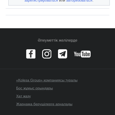
зарегистрироваться
или
авторизоваться
.
Әлеуметтік желілерде
«Kolesa Group» компаниясы туралы
Бос жұмыс орындары
Хат жазу
Жарнама берушілерге арналады