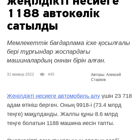
жеңілдікті несиеге
1188 автокөлік
сатылды
Мемлекеттік бағдарлама іске қосылғалы
бері тұрғындар жоспардағы
машиналардың оннан бірін алған.
31 мамыр 2022
445
Авторы: Алексей
Старков
Жеңілдікті несиеге автомобиль алу
үшін 23 718
адам өтініш берген. Оның 9918-і (73.4 млрд
теңге) мақұлданды. Жалпы құны 8.6 млрд
теңге болатын 1188 машина иесін тапты.