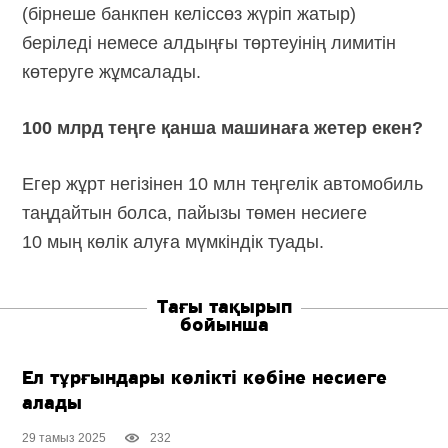
(бірнеше банкпен келіссөз жүріп жатыр)
беріледі немесе алдыңғы төртеуінің лимитін
көтеруге жұмсалады.
100 млрд теңге қанша машинаға жетер екен?
Егер жұрт негізінен 10 млн теңгелік автомобиль
таңдайтын болса, пайызы төмен несиеге
10 мың көлік алуға мүмкіндік туады.
Тағы тақырып
бойынша
Ел тұрғындары көлікті көбіне несиеге
алады
29 тамыз 2025
232