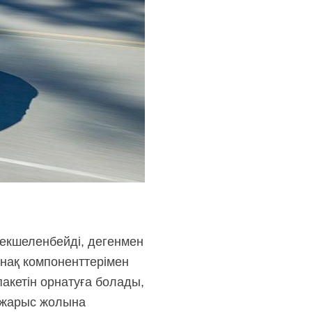
екшеленбейді, дегенмен
анақ компоненттерімен
пакетін орнатуға болады,
ы жарыс жолына