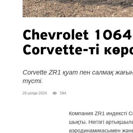
Chevrolet 1064
Corvette-ті
көрс
Corvette ZR1 қуат пен салмақ жағын
түсті.
26 шілде 2024
594
Компания ZR1 индексті
C
шықты. Негізгі артықшылы
аэродинамикасымен және 