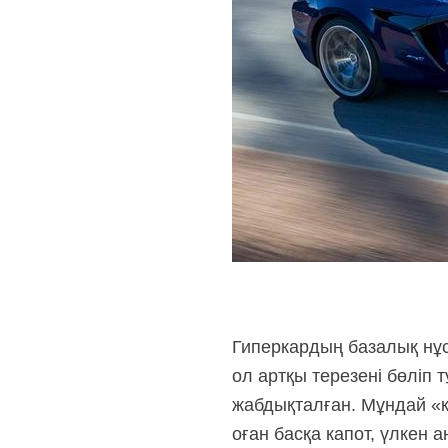
Гиперкардың базалық нұс
ол артқы терезені бөліп
жабдықталған. Мұндай «ко
оған басқа капот, үлкен 