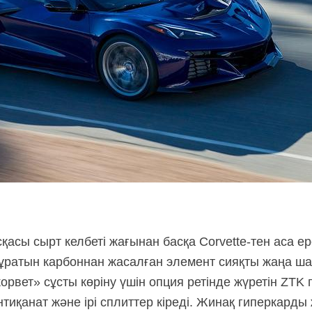
қасы сырт келбеті жағынан басқа
Corvette-тен
аса ер
 тұратын карбоннан жасалған элемент сияқты жаңа ш
рвет» сұсты көріну үшін опция ретінде жүретін ZTK 
антиқанат және ірі сплиттер кіреді. Жинақ гиперкард