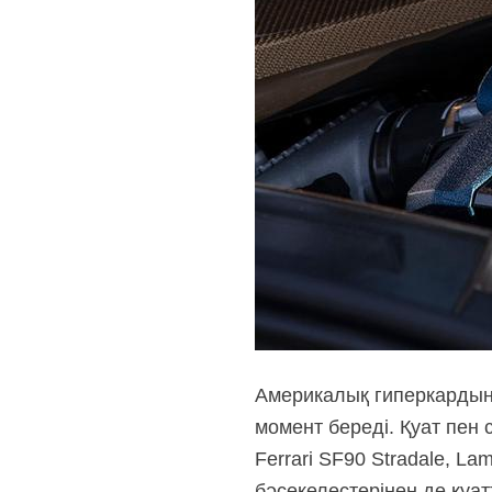
Америкалық гиперкардың 
момент береді. Қуат пен
Ferrari SF90 Stradale, La
бәсекелестерінен де қуа