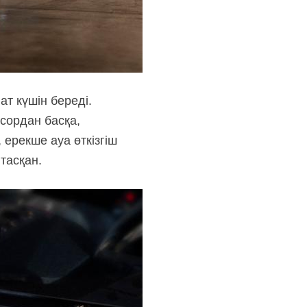
ат күшін береді.
сордан басқа,
 ерекше ауа өткізгіш
тасқан.