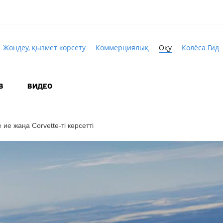
Жөндеу, қызмет көрсету
Коммерциялық
Оқу
Колёса Гид
В
ВИДЕО
не ие жаңа
Corvette-ті
көрсетті