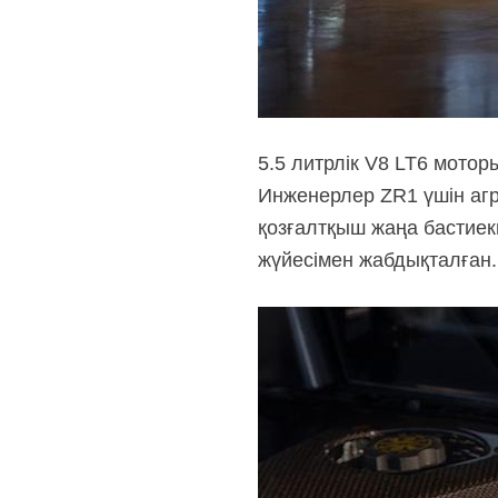
5.5 литрлік V8 LT6 мотор
Инженерлер ZR1 үшін агр
қозғалтқыш жаңа бастиекп
жүйесімен жабдықталған. 