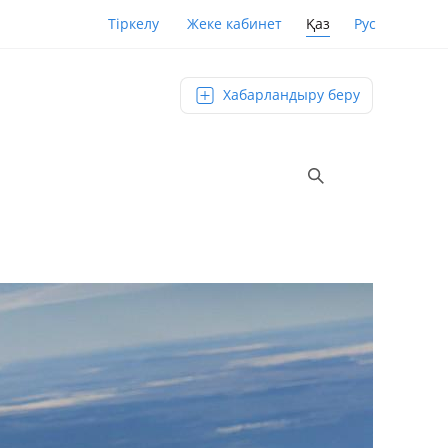
Қаз
Рус
Тіркелу
Жеке кабинет
Хабарландыру беру