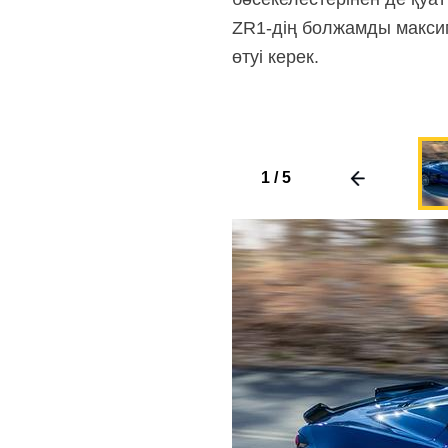
ZR1-дің
болжамды максима
өтуі керек.
1
/
5