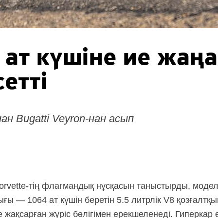
 ат күшіне ие жаңа
етті
ан Bugatti
Veyron-нан
асып
orvette-тің
флагмандық нұсқасын таныстырды, модель
ғы — 1064 ат күшін беретін 5.5 литрлік V8 қозғалтқ
жақсарған жүріс бөлігімен ерекшеленеді. Гиперкар ө