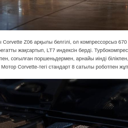
ы Corvette Z06 арқылы белгілі, ол компрессорсыз 670 
егатты жақсартып, LT7 индексін берді. Турбокомпрес
ен, соғылған поршеньдермен, арнайы иінді білікпен,
Мотор Corvette-тегі стандарт 8 сатылы роботпен жұп