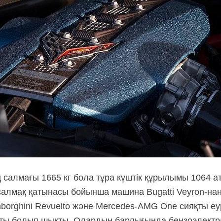
салмағы 1665 кг бола тұра күштік құрылымы 1064 ат
 салмақ қатынасы бойынша машина Bugatti
Veyron-на
mborghini Revuelto және
Mercedes-AMG One
сияқты еу
тты болып шықты. Олардың барлығында бензоэлектрл