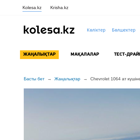
Kolesa.kz
Krisha.kz
Көліктер
Бөлшектер
ЖАҢАЛЫҚТАР
МАҚАЛАЛАР
ТЕСТ-ДРАЙ
Басты бет
→
Жаңалықтар
→
Chevrolet 1064 ат күші