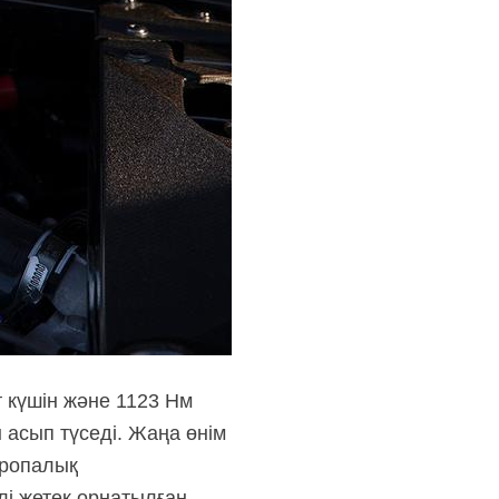
 күшін және 1123 Нм
н
асып түседі. Жаңа өнім
ропалық
і жетек орнатылған.