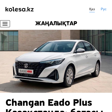
Қаз
Рус
ЖАҢАЛЫҚТАР
Changan Eado Plus