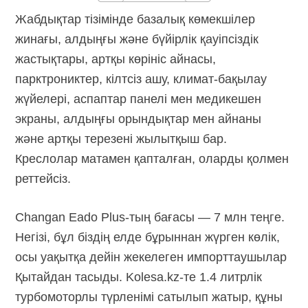
Жабдықтар тізімінде базалық көмекшілер
жинағы, алдыңғы және бүйірлік қауіпсіздік
жастықтары, артқы көрініс айнасы,
парктрониктер, кілтсіз ашу, климат-бақылау
жүйелері, аспаптар панелі мен медикешен
экраны, алдыңғы орындықтар мен айнаны
және артқы терезені жылытқыш бар.
Креслолар матамен қапталған, оларды қолмен
реттейсіз.
Changan Eado
Plus-тың
бағасы — 7 млн теңге.
Негізі, бұл біздің елде бұрыннан жүрген көлік,
осы уақытқа дейін жекелеген импорттаушылар
Қытайдан тасыды.
Kolesa.kz-те
1.4 литрлік
турбомоторлы түрленімі сатылып жатыр, құны