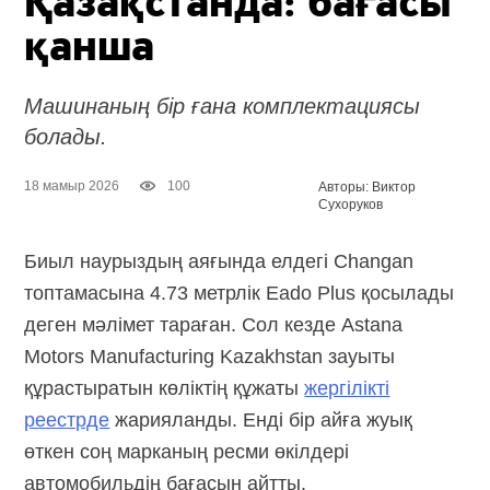
Қазақстанда: бағасы
қанша
Машинаның бір ғана комплектациясы
болады.
18 мамыр 2026
100
Авторы: Виктор
Сухоруков
Биыл наурыздың аяғында елдегі Changan
топтамасына 4.73 метрлік Eado Plus қосылады
деген мәлімет тараған. Сол кезде Astana
Motors Manufacturing Kazakhstan зауыты
құрастыратын көліктің құжаты
жергілікті
реестрде
жарияланды. Енді бір айға жуық
өткен соң марканың ресми өкілдері
автомобильдің бағасын айтты.