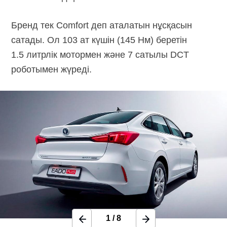
Бренд тек Comfort деп аталатын нұсқасын
сатады. Ол 103 ат күшін (145 Нм) беретін
1.5 литрлік мотормен және 7 сатылы DCT
роботымен жүреді.
1
/
8