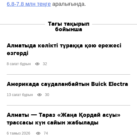
6.8-7.8 млн
теңге
аралығында.
Тағы тақырып
бойынша
Алматыда көлікті тұраққа қою ережесі
өзгерді
8 сағат бұрын
32
Америкада саудаланбайтын Buick Electra
13 сағат бұрын
30
Алматы — Тараз «Жаңа Қордай асуы»
трассасы күн сайын жабылады
6 тамыз 2026
74