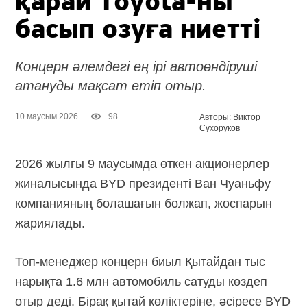
қарай
Toyota-ны
басып озуға ниетті
Концерн әлемдегі ең ірі автоөндіруші
атануды мақсат етіп отыр.
10 маусым 2026
98
Авторы: Виктор
Сухоруков
2026 жылғы 9 маусымда өткен акционерлер
жиналысында BYD президенті Ван Чуаньфу
компанияның болашағын болжап, жоспарын
жариялады.
Топ-менеджер концерн биыл Қытайдан тыс
нарықта 1.6 млн автомобиль сатуды көздеп
отыр деді. Бірақ қытай көліктеріне, әсіресе BYD