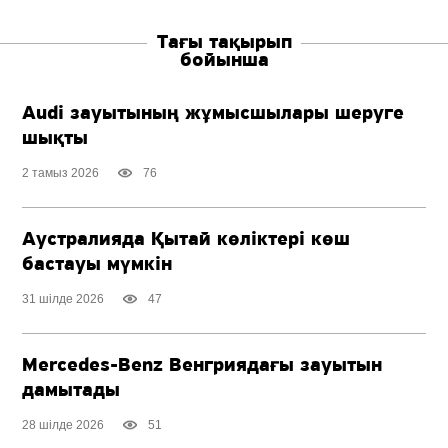
Тағы тақырып
бойынша
Audi зауытының жұмысшылары шеруге
шықты
2 тамыз 2026
76
Аустралияда Қытай көліктері көш
бастауы мүмкін
31 шілде 2026
47
Mercedes-Benz
Венгриядағы зауытын
дамытады
28 шілде 2026
51