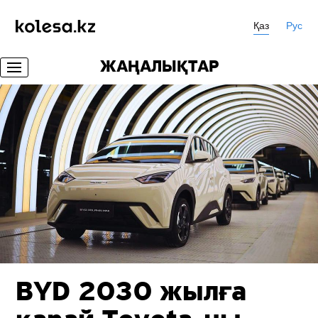
Қаз
Рус
ЖАҢАЛЫҚТАР
BYD 2030 жылға