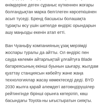
өнімдеріне деген сұраныс күткеннен жоғары
болғандықтан марка белгілеген көрсеткішінен
асып түседі. Бренд басшысы болашақта
тұрақты өсу үшін шетелде өндіріс орындарын
ашу маңызды екенін атап өтті.
Ван Чуаньфу компанияның ұзақ мерзімді
жоспары туралы да айтты. Ол өндіріс пен
сауда көлемін айтарлықтай ұлғайтуға Blade
батареясының екінші буынын шығару, жылдам
қуаттау станциясын көбейту және жаңа
технологиялар жасау көмектеседі деді. BYD
2030 жылға қарай әлемдегі автоөндірушілер
рейтингінде бірінші орынға көтеріліп, көш
басындағы
Toyota-ны
ығыстыратын сияқты.