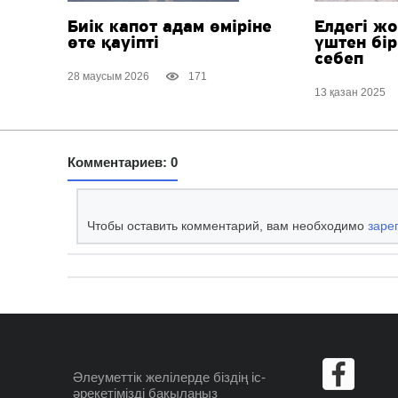
Биік капот адам өміріне
Елдегі ж
өте қауіпті
үштен бі
себеп
28 маусым 2026
171
13 қазан 2025
Комментариев: 0
Чтобы оставить комментарий, вам необходимо
заре
Әлеуметтік желілерде
біздің іс-
әрекетімізді бақылаңыз