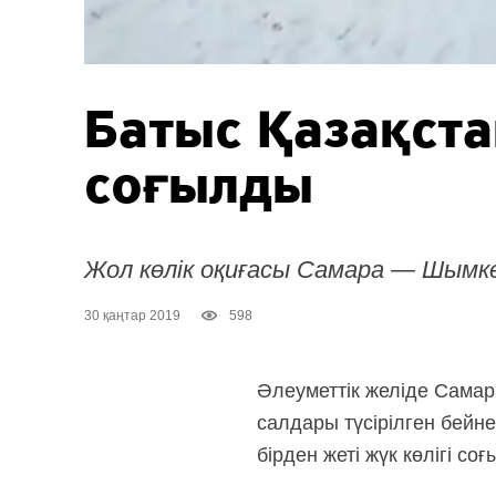
Батыс Қазақста
соғылды
Жол көлік оқиғасы Самара — Шымк
30 қаңтар 2019
598
Әлеуметтік желіде Сама
салдары түсірілген бейн
бірден жеті жүк көлігі со