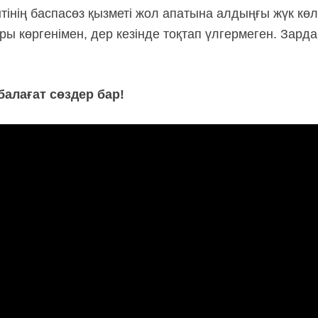
нің баспасөз қызметі жол апатына алдыңғы жүк көліг
ры көргенімен, дер кезінде тоқтап үлгермеген. Зар
балағат сөздер бар!