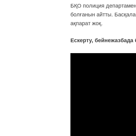
БҚО полиция департаменті
болғанын айтты. Басқала
ақпарат жоқ.
Ескерту, бейнежазбада 