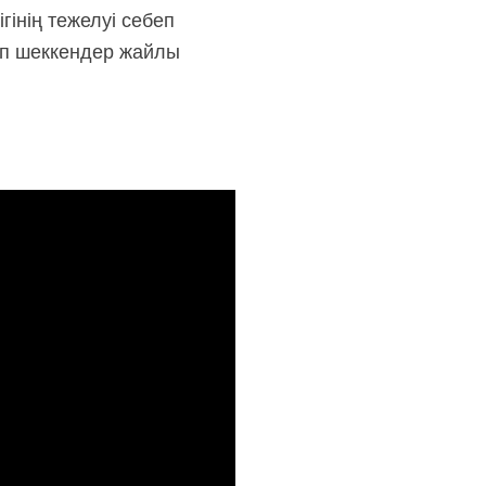
інің тежелуі себеп
дап шеккендер жайлы