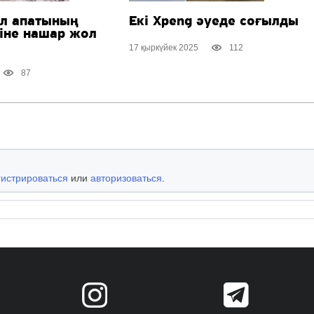
ол апатының
Екі Xpeng әуеде соғылды
ріне нашар жол
17 қыркүйек 2025
112
87
гистрироваться
или
авторизоваться
.