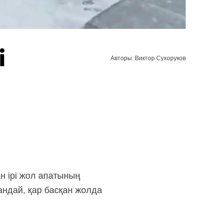
і
Авторы: Виктор Сухоруков
 ірі жол апатының
андай, қар басқан жолда