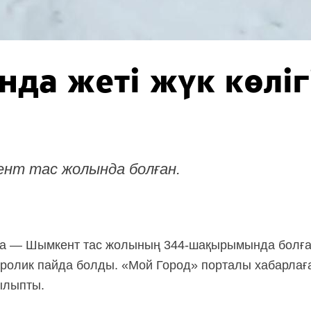
нда жеті жүк көліг
ент тас жолында болған.
ра — Шымкент тас жолының 344-шақырымында болған
еролик пайда болды. «Мой Город» порталы хабарлағ
ғылыпты.