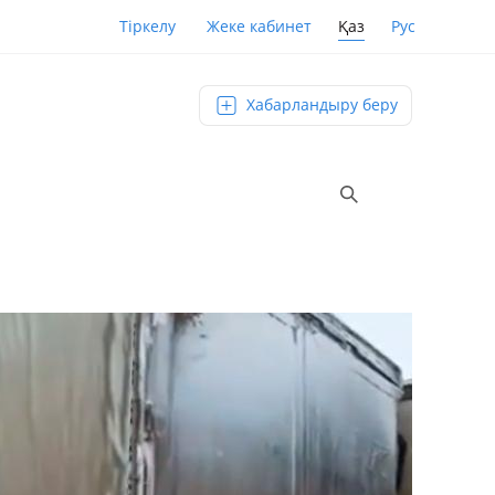
Қаз
Рус
Тіркелу
Жеке кабинет
Хабарландыру беру