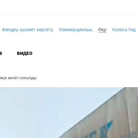
Жөндеу, қызмет көрсету
Коммерциялық
Оқу
Колёса Гид
В
ВИДЕО
жүк көлігі соғылды