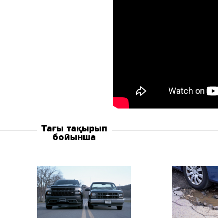
Тағы тақырып
бойынша