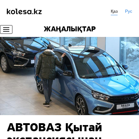
Қаз
Рус
ЖАҢАЛЫҚТАР
АВТОВАЗ Қытай