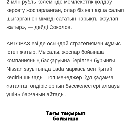
2 млн рубль көлемінде мемлекеттік қолдау
көрсету жоспарланған, олар біз көп ақша салып
шығарған өнімімізді сататын нарықты жаулап
жатыр», — дейді Соколов.
АВТОВАЗ өзі де осындай стратегиямен жұмыс
істеп жатыр. Мысалы, жоспар бойынша
компанияның басқаруына берілген бұрынғы
Nissan зауытында Lada маркасымен Қытай
көлігін шығады. Топ-менеджер бұл қадамға
«аталған өндіріс орнын бәсекелестері алмауы
үшін» барғанын айтады.
Тағы тақырып
бойынша