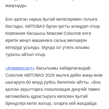
жаңғырды.
Бос қалған нарық Қытай көліктерімен толыға
бастады, АВТОВАЗ бұған қатты алаңдап отыр.
Компания басшысы Максим Соколов елге
кіретін жеңіл машинаға салық мөлшерін
көтеруді ұсынды. Мұнда ол утиль алымы
туралы айтып отыр.
«Коммерсант»
басылымы хабарлағандай,
Соколов АВТОВАЗ 2026 жылға дейін жаңа өнім
шығаруға 60 млрд рубль бөлетінін айтты. «Бос
қалған зауыттарға локализация деңгейі төмен
автомобиль құрастыруға келіскен Қытай
брендтері келіп жатыр, оларға кей жағдайда