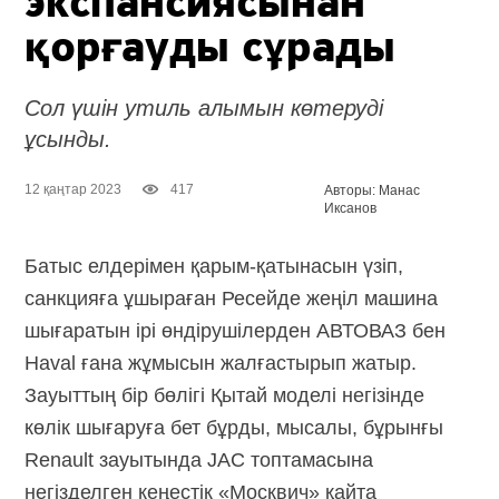
экспансиясынан
қорғауды сұрады
Сол үшін утиль алымын көтеруді
ұсынды.
12 қаңтар 2023
417
Авторы: Манас
Иксанов
Батыс елдерімен қарым-қатынасын үзіп,
санкцияға ұшыраған Ресейде жеңіл машина
шығаратын ірі өндірушілерден АВТОВАЗ бен
Haval ғана жұмысын жалғастырып жатыр.
Зауыттың бір бөлігі Қытай моделі негізінде
көлік шығаруға бет бұрды, мысалы, бұрынғы
Renault зауытында JAC топтамасына
негізделген кеңестік «Москвич» қайта