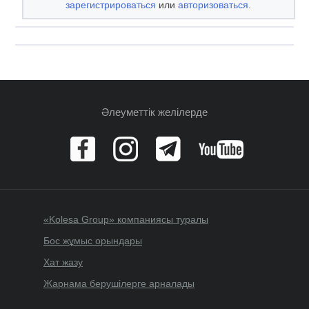
зарегистрироваться
или
авторизоваться
.
Әлеуметтік желілерде
«Kolesa Group» компаниясы туралы
Бос жұмыс орындары
Хат жазу
Жарнама берушілерге арналады