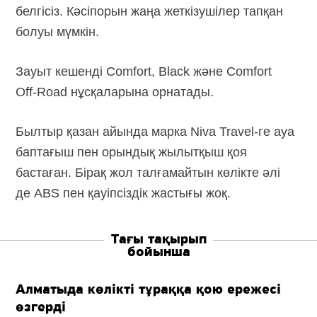
белгісіз. Кәсіпорын жаңа жеткізушілер тапқан
болуы мүмкін.
Зауыт кешенді Comfort, Black және Comfort
Off-Road
нұсқаларына орнатады.
Былтыр қазан айында марка Niva
Travel-ге
ауа
баптағыш пен орындық жылытқыш қоя
бастаған. Бірақ жол талғамайтын көлікте әлі
де ABS пен қауіпсіздік жастығы жоқ.
Тағы тақырып
бойынша
Алматыда көлікті тұраққа қою ережесі
өзгерді