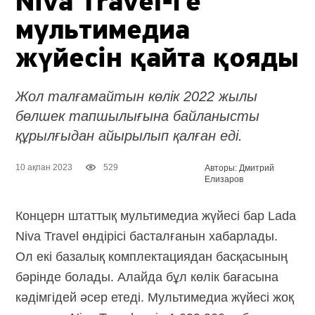
Niva Travel-ге
мультимедиа
жүйесін қайта қояды
Жол талғамайтын көлік 2022 жылы
бөлшек тапшылығына байланысты
құрылғыдан айырылып қалған еді.
10 ақпан 2023
529
Авторы: Дмитрий
Елизаров
Концерн штаттық мультимедиа жүйесі бар Lada
Niva Travel өндірісі басталғанын хабарлады.
Ол екі базалық комплектациядан басқасының
бәрінде болады. Алайда бұл көлік бағасына
кәдімгідей әсер етеді. Мультимедиа жүйесі жоқ