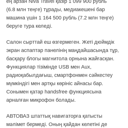
ең арзан Niva Travel қазір 1 099 900 рубль
(6.8 млн теңге) тұрады, медиакешені бар
машина үшін 1 164 500 рубль (7.2 млн теңге)
беруге тура келеді.
Салон сырттай еш өзгермеген. Жеті дюймдік
экран аспаптар панелінің маңдайшасында тұр,
басқару блогы магнитола орнына жайғасқан.
Функциялар тізімінде USB мен Aux,
радиоқабылдағыш, смартфонмен сәйкестеу
мүмкіндігі мен артқы көрініс айнасы бар.
Сонымен қатар handsfree функциясына
арналған микрофон болады.
АВТОВАЗ штаттық навигаторға қатысты
мәлімет бермеді. Оның қайдан келетіні де